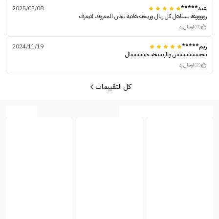
عبد*****
2025/03/08
رووووعه يستاهل كل ريال وريحته هاديه تجنن المعروف لايعرف
(0)
ارسال رد
ريم*****
2024/11/19
يجنننننننننننننننننن والرييييحه خيييييييييييال
(2)
ارسال رد
كل التقييمات