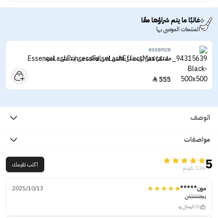
غالبًا ما يتم شراؤها معًا
المنتجات الموصى بها
essence
ماسكرا لاش برينسس فالس لاش ايفكت من ايسنس - اسود
555

الوصف
مواصفات
5
اكتب تقيمك
126 تقييم
مون*****
2025/10/13
يجننننننننن
(0)
ارسال رد