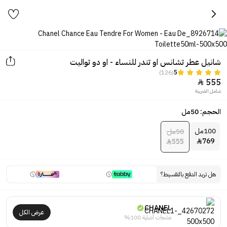
شانيل عطر تشانس او تندر للنساء - او دو تواليت
(126)
5
555

شامل الضريبة
الحجم: 50مل
100مل
50مل
769
555


هل تريد الدفع بالتقسيط؟
CHANEL
عرض الكل
منتجات أصلية 100%