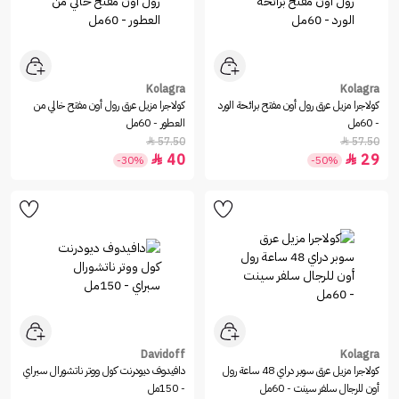
Kolagra
Kolagra
كولاجرا مزيل عرق رول أون مفتح برائحة الورد
كولاجرا مزيل عرق رول أون مفتح خالي من
- 60مل
العطور - 60مل
57.50
57.50


40
29


-30%
-50%
Davidoff
Kolagra
كولاجرا مزيل عرق سوبر دراي 48 ساعة رول
دافيدوف ديودرنت كول ووتر ناتشورال سبراي
أون للرجال سلفر سينت - 60مل
- 150مل