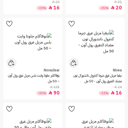
24
31


16
20


-33%
-35%
Novaclear
Nivea
نيفيا مزيل عرق ديرما كنترول ناتشورال تون
نوفاكلير جلوتا وايت بلس مزيل عرق رول أون
مضاد التعرق رول أون - 50 مل
– 50 مل
138
24


90
16


-35%
-33%