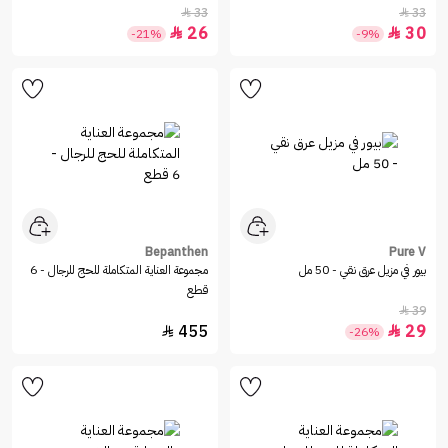
33
33


26
30


-21%
-9%
Bepanthen
Pure V
بيور في مزيل عرق نقي - 50 مل
مجموعة العناية المتكاملة للحج للرجال - 6
قطع
39

455
29


-26%