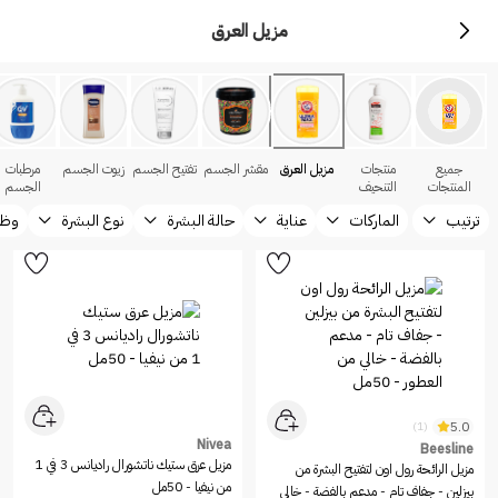
مزيل العرق
جميع
منتجات
مزيل العرق
مقشر الجسم
تفتيح الجسم
زيوت الجسم
مرطبات
المنتجات
التنحيف
الجسم
ترتيب
الماركات
عناية
حالة البشرة
نوع البشرة
وظي
5.0
(1)
Nivea
Beesline
مزيل عرق ستيك ناتشورال راديانس 3 في 1
مزيل الرائحة رول اون لتفتيح البشرة من
من نيفيا - 50مل
بيزلين - جفاف تام - مدعم بالفضة - خالي