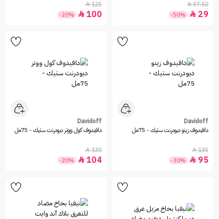
125
57.50


100
29


-20%
-50%
Davidoff
Davidoff
دافيدوف زينو ديودرنت ستيك - 75مل
دافيدوف كول ووتر ديودرنت ستيك - 75مل
130
135


104
95


-20%
-30%