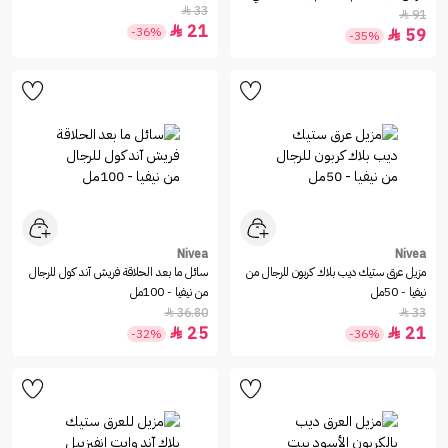
33

من العطور - 50مل
91

21

-36%
59

-35%
Nivea
Nivea
مزيل عرق ستيك ديب بلاك كربون للرجال من
سائل ما بعد الحلاقة فريش آند كول للرجال
نيفيا - 50مل
من نيفيا - 100مل
36.80
33


25
21


-32%
-36%