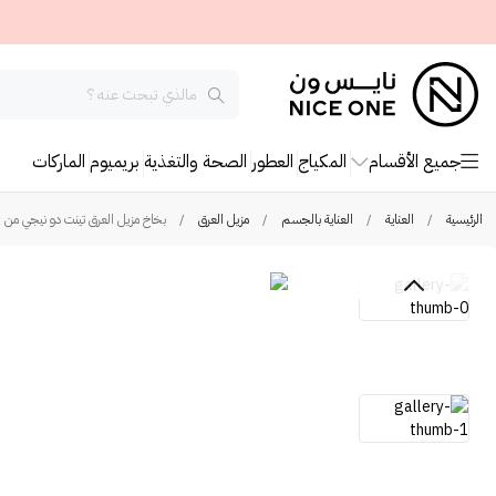
جميع الأقسام
المكياج
العطور
الصحة والتغذية
بريميوم
الماركات
الرئيسية
/
العناية
/
العناية بالجسم
/
مزيل العرق
/
بخاخ مزيل العرق تينت دو نيجي من لورينزو