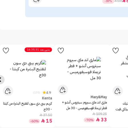
.52

-38%

105
ينتهي بعد
16:35:31
4.9
(135)
Mary&May
Kenta
ماري اند ماي سيروم سيتروس أنشو +
ستيك
كريم بيبي دي سون لتفتيح البشرة من كينتا
فطر تريملا فوسيفورميس - 30 مل
سيلكي فيت
- 30ج
109.25

37.50

33

-70%
15

-60%