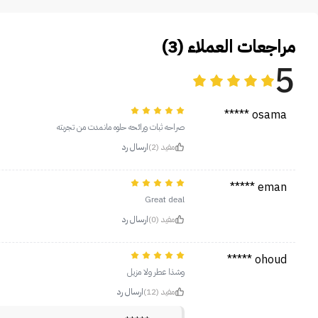
مراجعات العملاء (3)
5
osama *****
صراحه ثبات ورائحه حلوه مانمدت من تجربته
مفيد (2)
ارسال رد
eman *****
Great deal
مفيد (0)
ارسال رد
ohoud *****
وشذا عطر ولا مزيل
مفيد (12)
ارسال رد