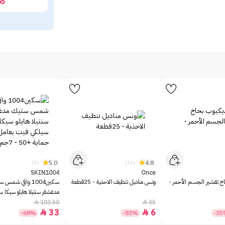
65
5.0
4.8
(3)
(13)
SKIN1004
Once
خ تقشير الجسم الأحمر -
ونس مناديل تنظيف الاحذية - 25قطعة
سكين1004 واقي شمس 
مدغشقر سنتيلا هايلو سيكا 
بعامل حماية +50 - 7جم
103.50
35


33
6


-68%
-83%
-3