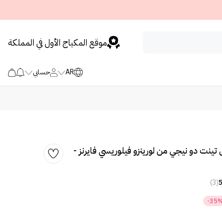
موقع المكياج الأول في المملكة
AR
حسابي
تينت دو نيجي من لورينزو فيلوريسي فايرنز -
(3)
-35