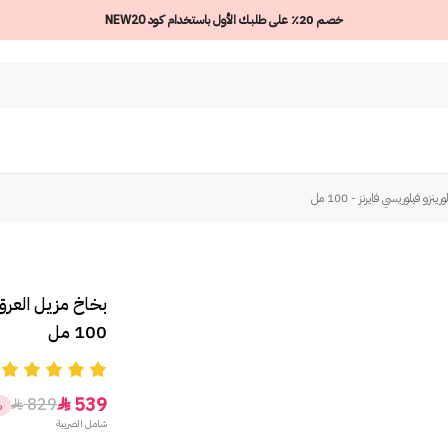
خصم 20٪ على طلبك الأول باستخدام كود NEW20
 فيلوريسي فايرنز - 100 مل
بخاخ مزيل العرق 
100 مل
5
539
829


%
شامل الضريبة