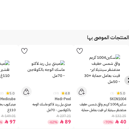
المنتجات الموصى بها
5.0
4.8
5.0
(2)
(10)
(1)
Medicube
Medi-Peel
SKIN1004
سكين1004 كريم واقي شمس خفيف
ميدي بيل ريد لاكتو ماسك الوجه
ميديكيوب بخا
مدغشقر سينتيلا اير-فيت بعامل حماية
بالكولاجين - 70مل
110غ
+30 - 50مل
149.01
237.21
132.25



97
89
40



5%
-62%
-70%