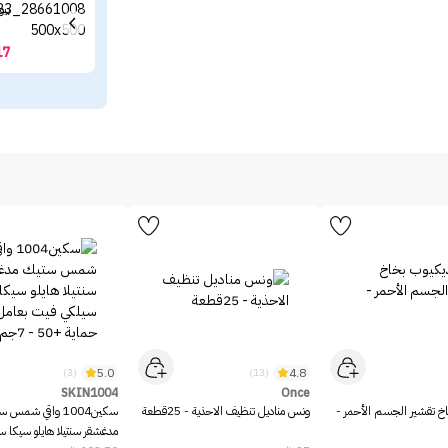
بيو
17
5.0
4.8
(3)
(13)
SKIN1004
Once
خ تقشير الجسم الأحمر -
ونس مناديل تنظيف الاحذية - 25قطعة
سكين1004 واقي شمس 
مدغشقر سنتيلا هايلو سيكا 