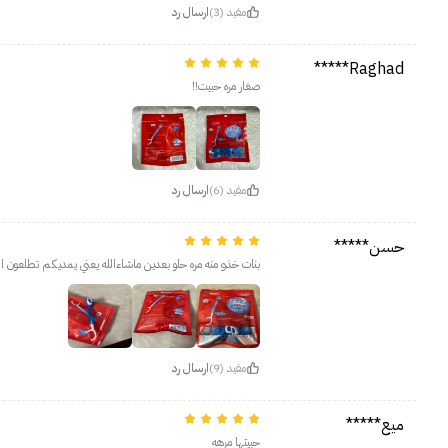
مفيد (3)
ارسال رد
Raghad*****
صغار مره حبيت!!
مفيد (6)
ارسال رد
حسن*****
بنات خذو منه مره حلو بعدين ماشاءالله يعني يمديكم تطلعون 
مفيد (9)
ارسال رد
ميع*****
حبيتها مرهه