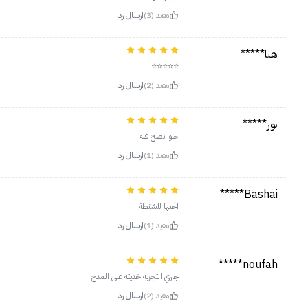
مفيد (3)
ارسال رد
هنا*****
⭐️⭐️⭐️⭐️⭐️
مفيد (2)
ارسال رد
نور*****
حلو انصح فيه
مفيد (1)
ارسال رد
Bashai*****
احبها للشنطة
مفيد (1)
ارسال رد
noufah*****
جاري التجربه خذيته على المدح
مفيد (2)
ارسال رد