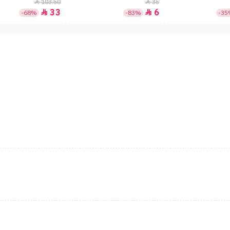
بعامل حماية +50 - 7جم
103.50
35


33
6


-68%
-83%
-3