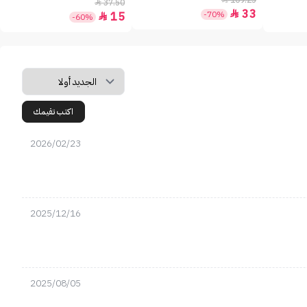
109.25
37.50

33

-70%
15

-60%
اكتب تقيمك
2026/02/23
2025/12/16
2025/08/05