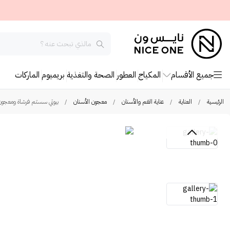
جميع الأقسام
المكياج
العطور
الصحة والتغذية
بريميوم
الماركات
الرئيسية
/
العناية
/
عناية الفم والأسنان
/
معجون الأسنان
/
بيوتي سستم فرشاة ومعجون مع