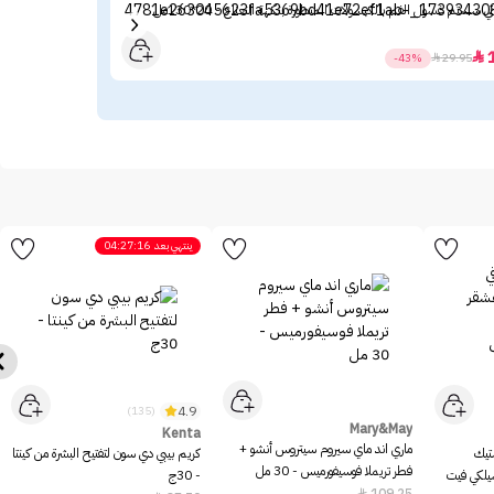
تي سستم غسول الفم بالكبسولات المتطورة بنكهة النعناع - 20*130مل
ملاب
19

-43%

29.95
ينتهي بعد
04:27:16
4.9
(135)
Mary&May
Kenta
ماري اند ماي سيروم سيتروس أنشو +
ستيك
كريم بيبي دي سون لتفتيح البشرة من كينتا
فطر تريملا فوسيفورميس - 30 مل
سيلكي فيت
- 30ج
