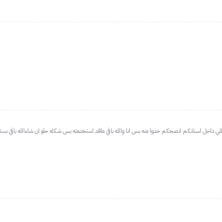
اللي داخل اسنانكم انصحكم خذوا منه بس انا والله باقي ماقد استخدمته بس شكله حلو ان شاءالله باقي بس