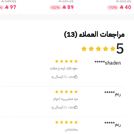
+30 - 50مل
149.01
237.21
132.25



97
89
40



5%
-62%
-70%
مراجعات العملاء (13)
5
shaden*****
حلوه تفك ازمه و منقذه
مفيد (3)
ارسال رد
ريم*****
مره عمليهههه لدوام
مفيد (1)
ارسال رد
ريم*****
يجننننننننن