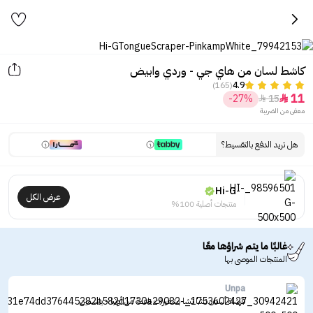
كاشط لسان من هاي جي - وردي وابيض
(165)
4.9
11
-27%
15


معفى من الضريبة
هل تريد الدفع بالتقسيط؟
Hi-G
عرض الكل
منتجات أصلية 100%
غالبًا ما يتم شراؤها معًا
المنتجات الموصى بها
Unpa
فرشاة أسنان تشا تشا بشعيرات ناعمة من أونبا - ياسمين