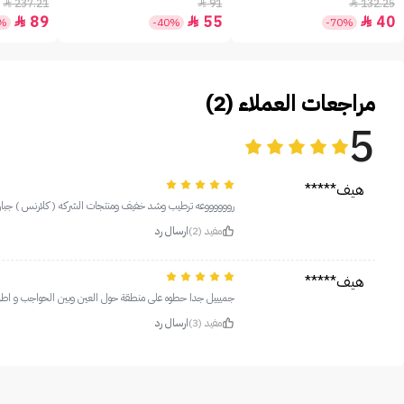
+30 - 50مل
237.21
91
132.25



89
55
40



2%
-40%
-70%
مراجعات العملاء (2)
5
هيف*****
رووووووعه ترطيب وشد خفيف ومنتجات الشركه ( كلارنس ) جبار
مفيد (2)
ارسال رد
هيف*****
جميييل جدا حطوه على منطقة حول العين وبين الحواجب و اط
مفيد (3)
ارسال رد