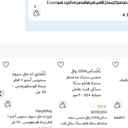
سكرا لاش برينسس فالس لاش ايفكت من ايسنس - اسود
أنوا سير
70

5.0
(3)
Mary&May
SKIN1004
ماري اند ماي سيروم سيتروس أنشو +
عة
سكين1004 واقي شمس ستيك
فطر تريملا فوسيفورميس - 30 مل
مدغشقر سنتيلا هايلو سيكا سيلكي فيت
