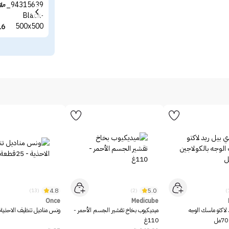
ما
16
4.8
5.0
(13)
(2)
Once
Medicube
 لاكتو ماسك الوجه
ميديكيوب بخاخ تقشير الجسم الأحمر -
ونس مناديل تنظيف الاحذية - 25قط
110غ