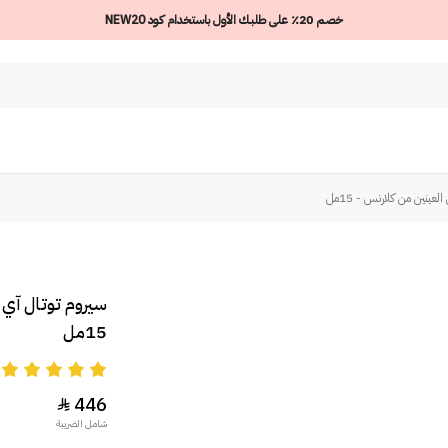
خصم 20٪ على طلبك الأول باستخدام كود NEW20
ينين من كلارنس - 15مل
سيروم توتال آي 
15مل
5
446

شامل الضريبة