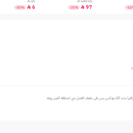
35
149.01


6
97


-83%
-35%
-6
ه
رافها يشد كأنه بوتكس بس على خفيف افضل شي لمنطقة العين روعه