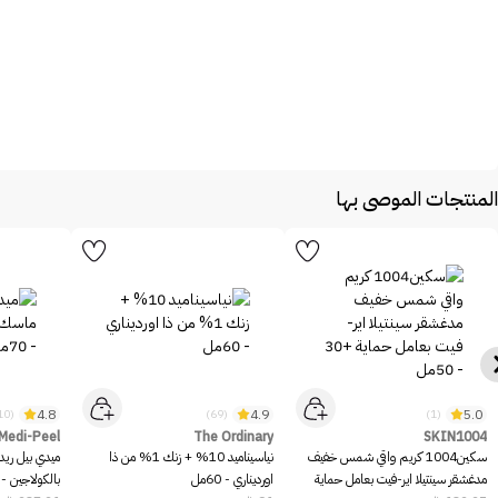
المنتجات الموصى بها
4.8
4.9
5.0
(10)
(69)
(1)
Medi-Peel
The Ordinary
SKIN1004
سكين1004 كريم واقي شمس خفيف
نياسيناميد 10% + زنك 1% من ذا
ميدي بيل ريد
مدغشقر سينتيلا اير-فيت بعامل حماية
اورديناري - 60مل
بالكولاجين - 70مل