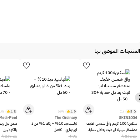
المنتجات الموصى بها
4.8
4.9
5.0
(10)
(69)
(1)
Medi-Peel
The Ordinary
SKIN1004
سكين1004 كريم واقي شمس خفيف
نياسيناميد 10% + زنك 1% من ذا
ميدي بيل ريد
مدغشقر سينتيلا اير-فيت بعامل حماية
اورديناري - 60مل
بالكولاجين - 70مل
+30 - 50مل
237.21
91
132.25


