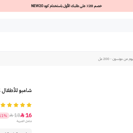
خصم 20٪ على طلبك الأول باستخدام كود NEW20
م من جونسون - 200 مل
شامبو للأطفال لا 
5
16
18


11%
شامل الضريبة