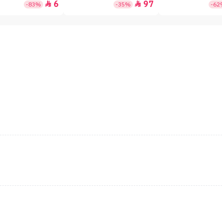
6
97


-83%
-35%
-6