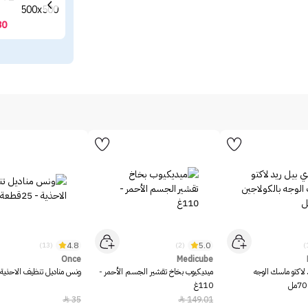
30
4.8
5.0
(13)
(2)
Once
Medicube
 لاكتو ماسك الوجه
ميديكيوب بخاخ تقشير الجسم الأحمر -
ونس مناديل تنظيف الاحذية - 25قط
110غ
35
149.01

