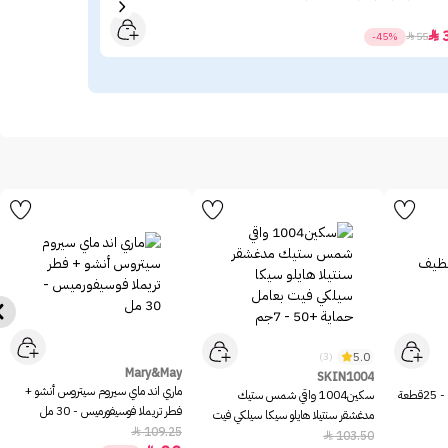
17

-45%

55
5.0
(3)
Mary&May
SKIN1004
ماري اند ماي سيروم سيتروس أنشو +
عة
سكين1004 واقي شمس ستيك
فطر تريملا فوسيفورميس - 30 مل
مدغشقر سنتيلا هايلو سيكا سيلكي فيت
109.25

بعامل حماية +50 - 7جم
103.50
