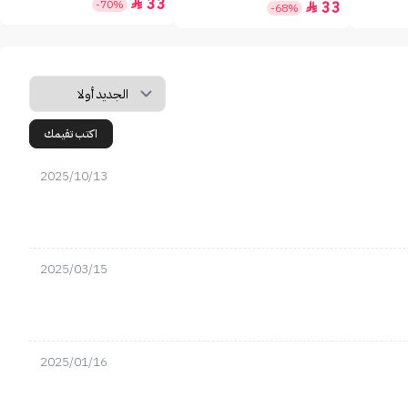
33

-70%
33

-68%
اكتب تقيمك
2025/10/13
2025/03/15
2025/01/16