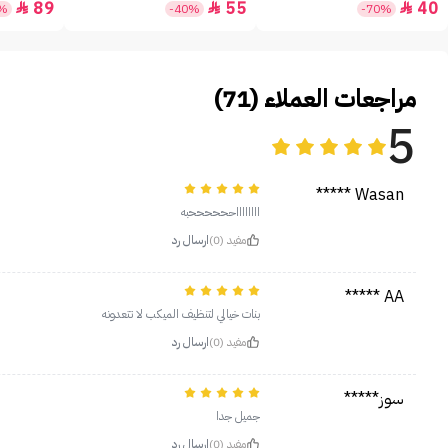
89
55
40



2%
-40%
-70%
مراجعات العملاء (71)
5
Wasan *****
ااااااااححححححبه
مفيد (0)
ارسال رد
AA *****
بنات خيالي لتنظيف الميكب لا تتعدونه
مفيد (0)
ارسال رد
سوز*****
جميل جدا
مفيد (0)
ارسال رد