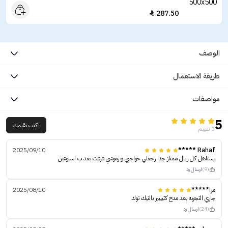
287.50

الوصف
طريقة الاستعمال
مواصفات
5
اكتب تقيمك
3 تقييم
2025/09/10
Rahaf *****
يستاهل كل ريال ممتاز جدا رجعلي حواجبي و رموشي فرقت بعد ب اسبوعين
(9)
ارسال رد
مرا*****
2025/08/10
جاري التجربه بعد مدح كثيييير بالتيك توك
(24)
ارسال رد