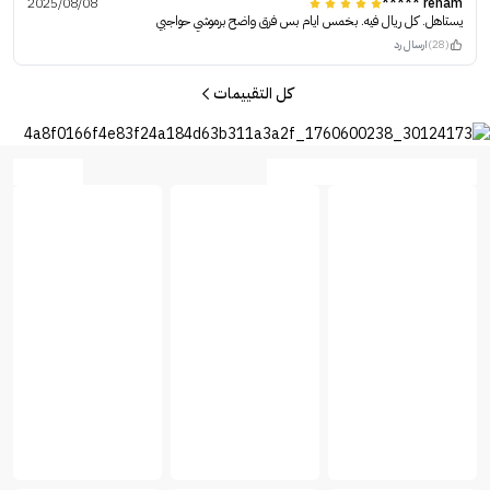
2025/08/08
reham *****
يستاهل. كل ريال فيه. بخمس ايام بس فرق واضح برموشي حواجبي
(28)
ارسال رد
كل التقييمات