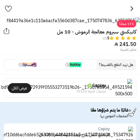
1+1 مجانا
كابيكسي سيروم معالجة الرموش - 10 مل
(3)
5
241.50

شامل الضريبة
هل تريد الدفع بالتقسيط؟
Capixy
عرض الكل
منتجات أصلية 100%
غالبًا ما يتم شراؤها معًا
المنتجات الموصى بها
Capixy
كابيكسي انتنس بخاخ تونيك لتكثيف الشعر - 125 مل