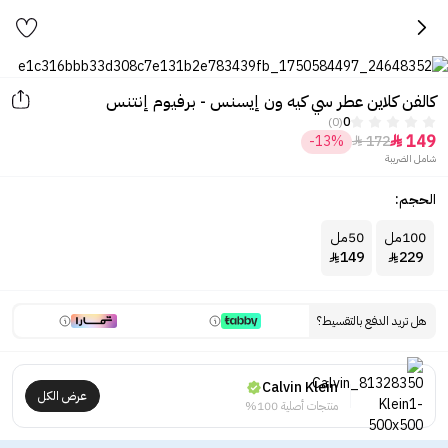
كالفن كلاين عطر سي كيه ون إيسنس - برفيوم إنتنس
(0)
0
149
-13%
172


شامل الضريبة
الحجم:
100مل
50مل
149
229


هل تريد الدفع بالتقسيط؟
Calvin Klein
عرض الكل
منتجات أصلية 100%