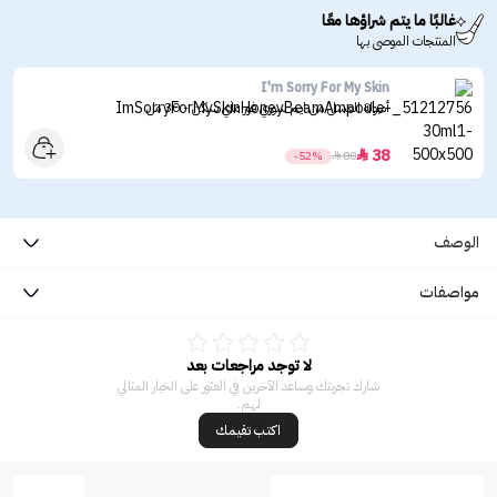
غالبًا ما يتم شراؤها معًا
المنتجات الموصى بها
I'm Sorry For My Skin
أمبولة العسل من ايم سوري فور ماي سكن - 30 مل
38

-52%

80
الوصف
مواصفات
لا توجد مراجعات بعد
شارك تجربتك وساعد الآخرين في العثور على الخيار المثالي
لهم.
اكتب تقيمك