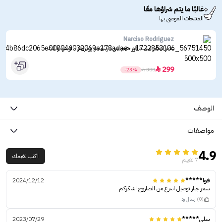
غالبًا ما يتم شراؤها معًا
المنتجات الموصى بها
Narciso Rodriguez
عطر فيتفير مسك فور هيم من نارسيسو رودريغز - او دو تواليت
299

-23%

388
الوصف
مواصفات
4.9
اكتب تقيمك
7 تقييم
فوا*****
2024/12/12
سعر جبار توصيل اسرع من الصاروخ اشكركم
(0)
ارسال رد
سلي*****
2023/07/29