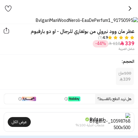
عطر مان وود نيرولي من بولغاري للرجال - او دو بارفيوم
(7)
4.9
339
-44%
610


شامل الضريبة
الحجم:
100مل
339

هل تريد الدفع بالتقسيط؟
Bvlgari
عرض الكل
منتجات أصلية 100%