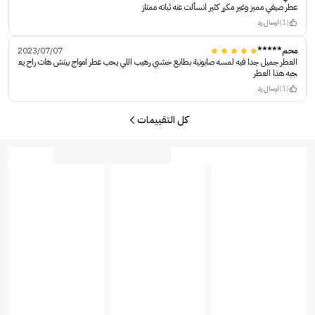
عطر صيفي مميز وغير مكرر كثير انسألت عنه ثباته ممتاز
(1)
ارسال رد
محم*****
2023/07/07
العطر جميل جدا فيه لمسه صابونية بطابع خشبي رهيب اللي يحب عطر امواج بيتش هات راح يع
جبه هذا العطر
(1)
ارسال رد
كل التقييمات