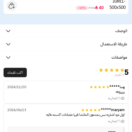
40

-50%

80
الوصف
طريقة الاستعمال
مواصفات
5
اكتب تقيمك
6 تقييم
وسا*****
2024/11/20
ررررروعه
(2)
ارسال رد
2024/06/13
maryam*****
اول مره اشتريه بس يمدحون الماتشا فيها مضادات اكسده عاليه
(7)
ارسال رد