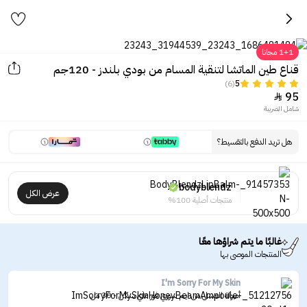
1+1 مجانا
قناع طين الماتشا لتنقية المسام من بودي بلندز - 120جم
(6)
5
95

شامل الضريبة
هل تريد الدفع بالتقسيط؟
bodyblendz
عرض الكل
منتجات أصلية 100%
غالبًا ما يتم شراؤها معًا
المنتجات الموصى بها
I'm Sorry For My Skin
أمبولة العسل من ايم سوري فور ماي سكن - 30 مل