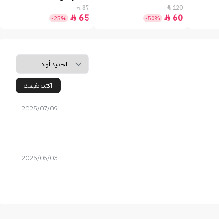
87
120


65
60


-25%
-50%
اكتب تقيمك
2025/07/09
2025/06/03