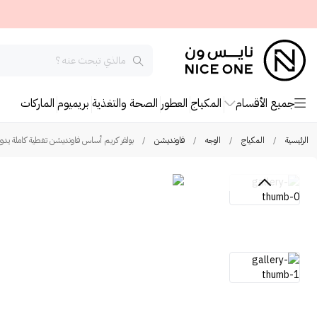
جميع الأقسام
المكياج
العطور
الصحة والتغذية
بريميوم
الماركات
الرئيسية
/
المكياج
/
الوجه
/
فاونديشن
/
بولفر كريم أساس فاونديشن تغطية كاملة يدوم 12 سا