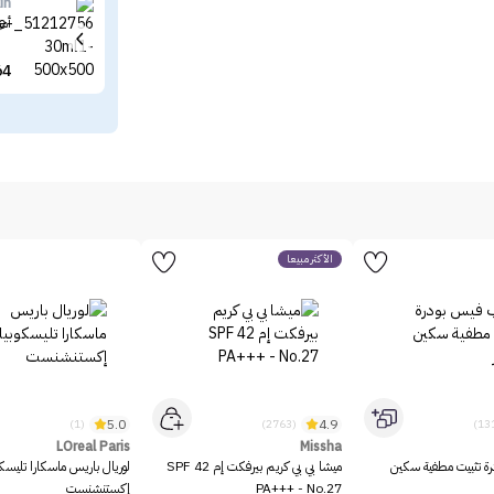
in
أمب
64
الأكثر مبيعاً
5.0
4.9
(1)
(2763)
LOreal Paris
Missha
رة تثبيت مطفية سكين
ميشا بي بي كريم بيرفكت إم SPF 42
لوريال باريس ماسكارا تليسك
PA+++ - No.27
إكستنشنست