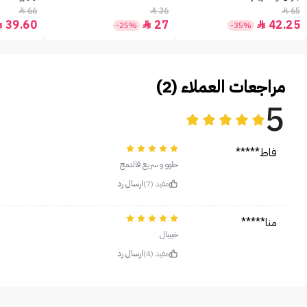
66
36
65



39.60
27
42.25



-25%
-35%
مراجعات العملاء (2)
5
فاط*****
حلوو و سريع فالدمج
مفيد (7)
ارسال رد
منا*****
خيييال
مفيد (4)
ارسال رد