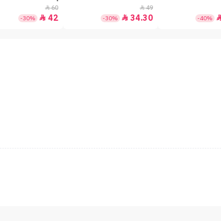
60
49


42
34.30


-30%
-30%
-40%