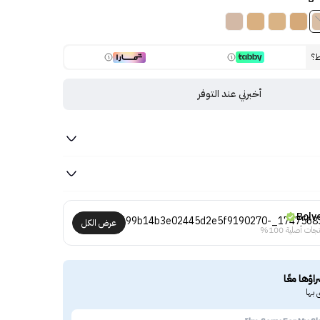
ط؟
أخبرني عند التوفر
Bolv
عرض الكل
جات أصلية 100%
راؤها معًا
 بها