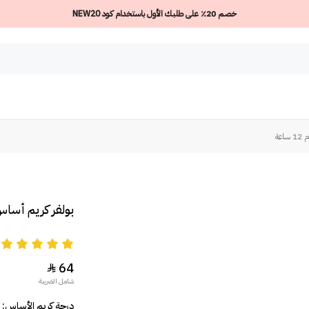
خصم 20٪ على طلبك الأول باستخدام كود NEW20
عة
بولفر كريم أساس ف
5
64

شامل الضريبة
درجة كريم الأساس: F04 Sun Beige