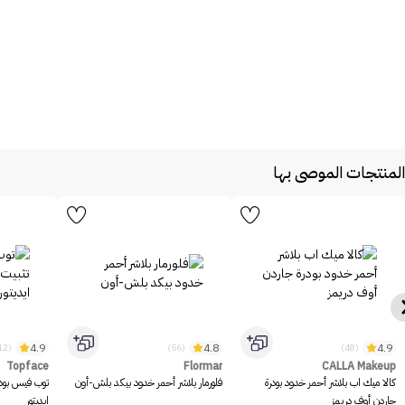
المنتجات الموصى بها
4.9
4.8
4.9
(1312)
(56)
(48)
Topface
Flormar
CALLA Makeup
كالا ميك اب بلاشر أحمر خدود بودرة
فلورمار بلاشر أحمر خدود بيكد بلش-أون
توب فيس بود
جاردن أوف دريمز
ايديتور