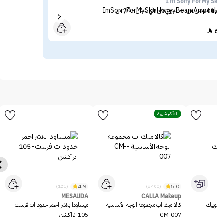
ine
I'm Sorry For My Sk
ولة العسل من ايم سوري فور ماي سكن - 30 مل
ميبل
64

الأكثر شهرة
4.9
5.0
(121)
(8400)
MESAUDA
CALLA Makeup
وبيك
كالا ميك اب مجموعة الوجه الأساسية -
ميساودا بلاشر احمر خدود ات فرست-
CM-007
105 اتراكشن