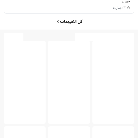
خيييال
(4)
ارسال رد
كل التقييمات