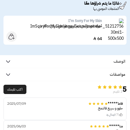
غالبًا ما يتم شراؤها معًا
المنتجات الموصى بها
I'm Sorry For My Skin
أمبولة العسل من ايم سوري فور ماي سكن - 30 مل
64

الوصف
مواصفات
5
اكتب تقيمك
2 تقييم
فاط*****
2025/07/09
حلوو و سريع فالدمج
(7)
ارسال رد
منا*****
2025/06/03