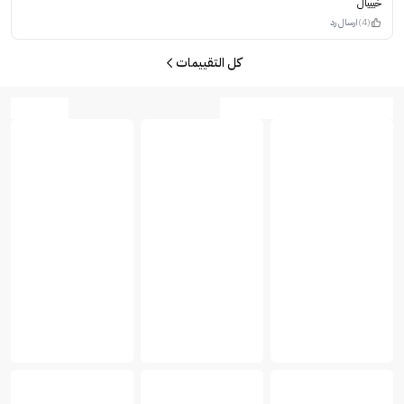
خيييال
(4)
ارسال رد
كل التقييمات