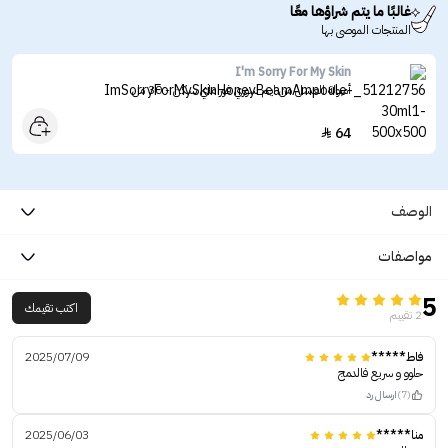
غالبًا ما يتم شراؤها معًا
المنتجات الموصى بها
I'm Sorry For My Skin
أمبولة العسل من ايم سوري فور ماي سكن - 30 مل
64

الوصف
مواصفات
5
اكتب تقيمك
2 تقييم
فاط*****
2025/07/09
حلوو و سريع فالدمج
(7)
ارسال رد
منا*****
2025/06/03