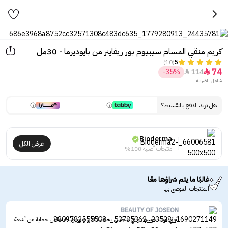
كريم منقي المسام سيبيوم بور ريفاينر من بايوديرما - 30مل
(10)
5
74
-35%
114


شامل الضريبة
هل تريد الدفع بالتقسيط؟
Bioderma
عرض الكل
منتجات أصلية 100%
غالبًا ما يتم شراؤها معًا
المنتجات الموصى بها
BEAUTY OF JOSEON
بيوتي اوف جوسون واقي شمس بخلاصة الأرز وبروبيوتيك بعامل حماية من أشعة