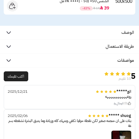
الشمس ‏50+ (PA ++++) - 50 مل
39

-43%

69
الوصف
طريقة الاستعمال
مواصفات
5
اكتب تقيمك
10 تقييم
الع*****
2025/12/21
روعهههههههههههه
(0)
ارسال رد
2025/02/06
shuog *****
بنات على ان حجمه صغير لكن نقطة حرفيا تكفي وجهك كله وزيادة وما يدبق البشرة تشفطه بسر
عة