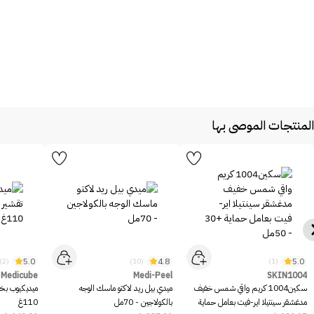
المنتجات الموصى بها
5.0
4.8
5.0
(2)
(10)
(1)
Medicube
Medi-Peel
SKIN1004
سكين1004 كريم واقي شمس خفيف
ميدي بيل ريد لاكتو ماسك الوجه
ميديكيوب بخا
مدغشقر سينتيلا اير-فيت بعامل حماية
بالكولاجين - 70مل
110غ