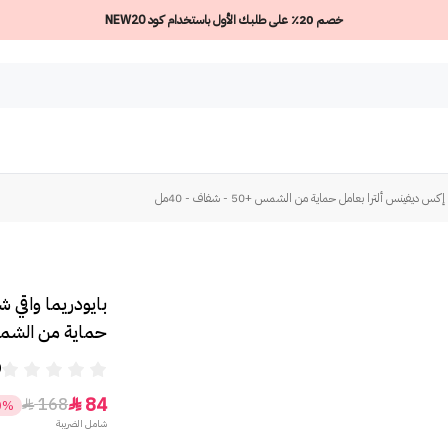
خصم 20٪ على طلبك الأول باستخدام كود NEW20
ديفينس ألترا بعامل حماية من الشمس +50 - شفاف - 40مل
بايودريما واقي
حماية من الشمس +50 - شفا
0
84
168


0%
شامل الضريبة