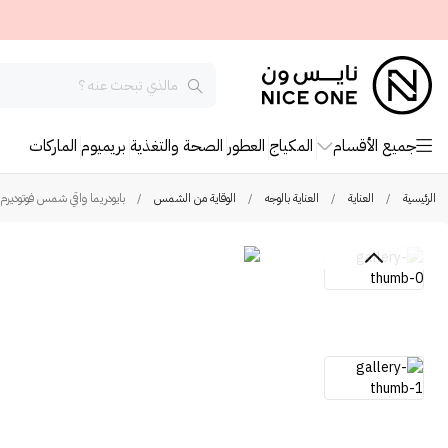
جميع الأقسام
المكياج
العطور
الصحة والتغذية
بريميوم
الماركات
الرئيسية
/
العناية
/
العناية بالوجه
/
الوقاية من الشمس
/
بايودريما واقي شمس فوتوديرم إكس 