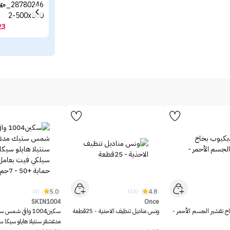
ميب
23
5.0
4.8
(3)
(13)
SKIN1004
Once
خ تقشير الجسم الأحمر -
ونس مناديل تنظيف الاحذية - 25قطعة
سكين1004 واقي شمس 
مدغشقر سنتيلا هايلو سيكا 