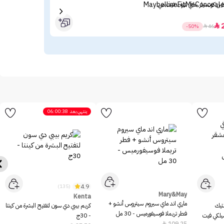
لين كونسيلر خافي عيوب فيت مي
بايو
+50 - 01 - 40مل
84

-50%

46
ينتهي بعد
06:00:38
4.9
(135)
Mary&May
Kenta
ماري اند ماي سيروم سيتروس أنشو +
ستيك
كريم بيبي دي سون لتفتيح البشرة من كينتا
فطر تريملا فوسيفورميس - 30 مل
سيلكي فيت
- 30ج
