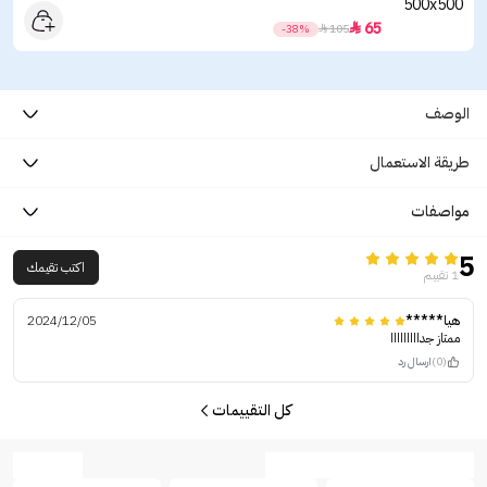
65

-38%

105
الوصف
طريقة الاستعمال
مواصفات
5
اكتب تقيمك
1 تقييم
هيا*****
2024/12/05
ممتاز جدااااااااا
(0)
ارسال رد
كل التقييمات