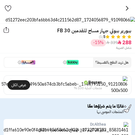
بيورير بيوتي جهاز مساج للقدمين FB 30
(1)
5
288
-15%
339


شامل الضريبة
هل تريد الدفع بالتقسيط؟
Beurer
عرض الكل
منتجات أصلية 100%
غالبًا ما يتم شراؤها معًا
المنتجات الموصى بها
Dr.Althea
دكتور الثيا كريم 345 للإصلاح المكثف للبشرة - 50مل