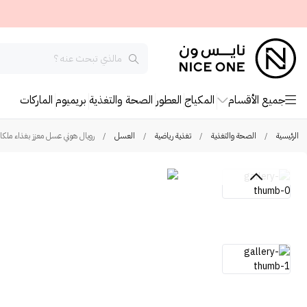
جميع الأقسام
المكياج
العطور
الصحة والتغذية
بريميوم
الماركات
الرئيسية
/
الصحة والتغذية
/
تغذية رياضية
/
العسل
/
رويال هوني عسل معزز بغذاء ملكات النح