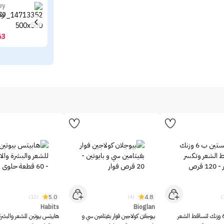
ry
تونر 
63
5.0
4.8
(12)
(4)
Habits
Bioglan
سيستين ب 6 وزنك لتساقط الشعر
بيوجلان كولاجين فوار بفيتامين سي و
هابيتس بيوتين للشعر والبشرة 