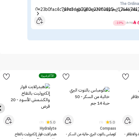
nce
The Ordina
مقشر بحمض الجليكوليك 7% من ذا اورديناري - 240مل
ماس
16

-19%

78
الأكثر شهرة
5.0
5.0
(3)
(5)
Hydralyte
Compass
والاظافر -
كومباس بالتوت البري خالية من السكر -
هيدرالايت فوار إلكتروليت بالتفاح