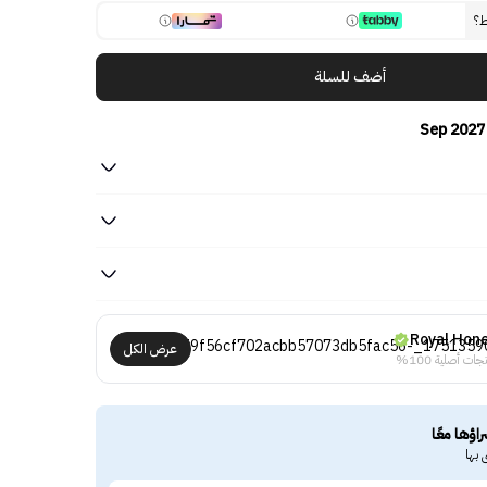
ط؟
أضف للسلة
Royal Hon
عرض الكل
جات أصلية 100%
راؤها معًا
 بها