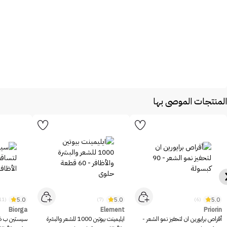
المنتجات الموصى بها
5.0
5.0
5.0
(11)
(7)
(6)
Biorga
Element
Priorin
أقراص برايورين ان لتحفيز نمو الشعر -
ايليمينت بيوتين 1000 للشعر والبشرة