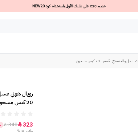
خصم 20٪ على طلبك الأول باستخدام كود NEW20
ل والجنسنج الأحمر - 20 كيس مسحوق
رويال هوني عسل 
20 كيس مسحوق
0
323
340


%
شامل الضريبة