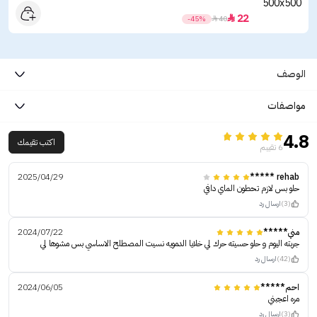
22

-45%

40
الوصف
مواصفات
4.8
اكتب تقيمك
6 تقييم
2025/04/29
rehab *****
حلو بس لازم تحطون الماي دافي
(3)
ارسال رد
مني*****
2024/07/22
جربته اليوم و حلو حسيته حرك لي خلايا الدمويه نسيت المصطلح الاساسي بس مشوها لي
(42)
ارسال رد
احم*****
2024/06/05
مره اعجبني
(3)
ارسال رد