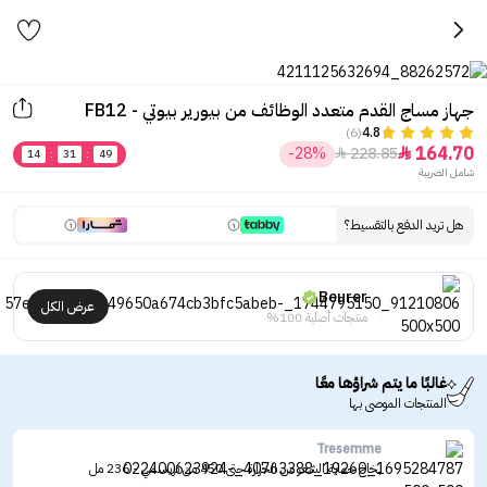
جهاز مساج القدم متعدد الوظائف من بيورير بيوتي - FB12
(6)
4.8
164.70
-28%
228.85


14
:
31
:
49
شامل الضريبة
هل تريد الدفع بالتقسيط؟
Beurer
عرض الكل
منتجات أصلية 100%
غالبًا ما يتم شراؤها معًا
المنتجات الموصى بها
Tresemme
بخاخ حماية الشعر من الحرارة حتى 450 من تريسمي - 236 مل