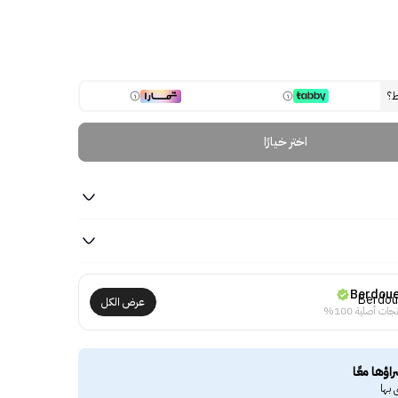
ط؟
اختر خيارًا
Berdou
عرض الكل
جات أصلية 100%
راؤها معًا
 بها