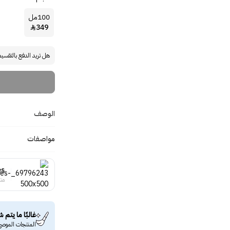
100مل
349

هل تريد الدفع بالتقسي
الوصف
مواصفات
es
منت
غالبًا ما يتم ش
المنتجات الموصى