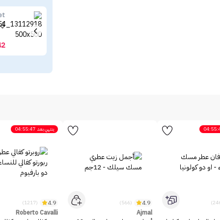
et
كي سيكرت 
42
04:55:
ينتهي بعد
04:55:47
4.9
4.9
(1217)
(566)
Roberto Cavalli
Ajmal