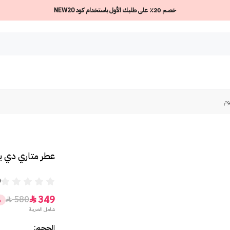
خصم 20٪ على طلبك الأول باستخدام كود NEW20
وم
عطر متاري دي با
0
349
580


%
شامل الضريبة
الحجم: