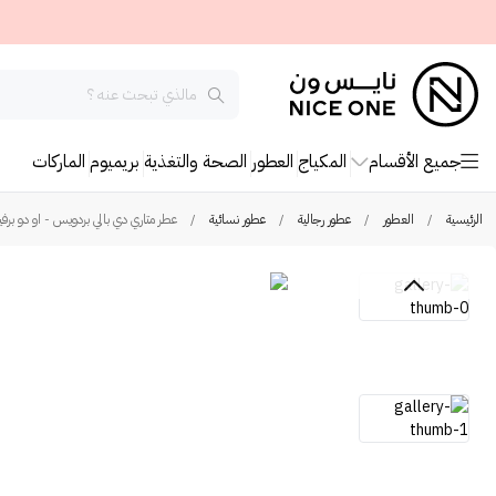
جميع الأقسام
المكياج
العطور
الصحة والتغذية
بريميوم
الماركات
الرئيسية
/
العطور
/
عطور رجالية
/
عطور نسائية
/
عطر متاري دي بالي بردويس - او دو برفي