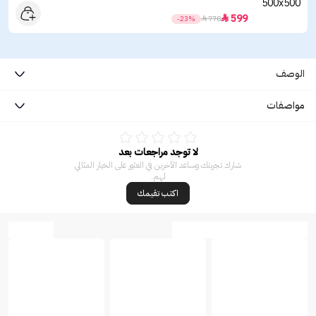
599

-23%

778
الوصف
مواصفات
لا توجد مراجعات بعد
شارك تجربتك وساعد الآخرين في العثور على الخيار المثالي
لهم.
اكتب تقيمك