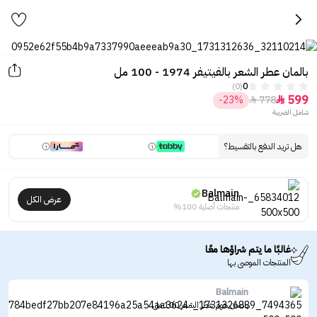
بالمان عطر الشعر بالفيتيفر 1974 - 100 مل
(0)
0
599
-23%
778


شامل الضريبة
هل تريد الدفع بالتقسيط؟
Balmain
عرض الكل
منتجات أصلية 100%
غالبًا ما يتم شراؤها معًا
المنتجات الموصى بها
Balmain
بالمان هوم عطر الشعر 100 مل