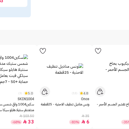
63
5.0
4.8
(3)
(13)
SKIN1004
Once
خ تقشير الجسم الأحمر -
ونس مناديل تنظيف الاحذية - 25قطعة
سكين1004 واقي شمس 
مدغشقر سنتيلا هايلو سيكا 
بعامل حماية +50 - 7جم
103.50
35


33
6


-68%
-83%
-3