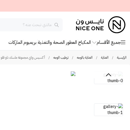
جميع الأقسام
المكياج
العطور
الصحة والتغذية
بريميوم
الماركات
الرئيسية
/
العناية
/
العناية بالوجه
/
ترطيب الوجه
/
أكسيس واي مجموعة ماسك ناو قلو لايت