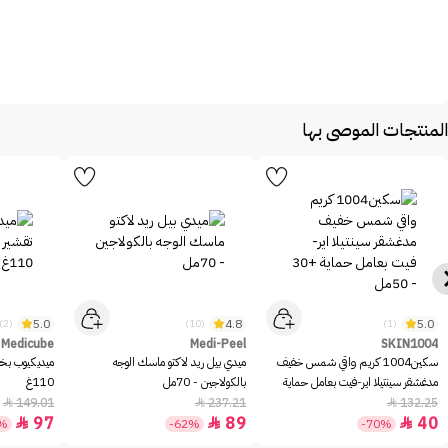
المنتجات الموصى بها
5.0
4.8
5.0
(2)
(10)
(1)
Medicube
Medi-Peel
SKIN1004
سكين1004 كريم واقي شمس خفيف
ميدي بيل ريد لاكتو ماسك الوجه
ميديكيوب بخا
مدغشقر سينتيلا اير-فيت بعامل حماية
بالكولاجين - 70مل
110غ
+30 - 50مل
149.01
237.21
132.25



97
89
40



5%
-62%
-70%