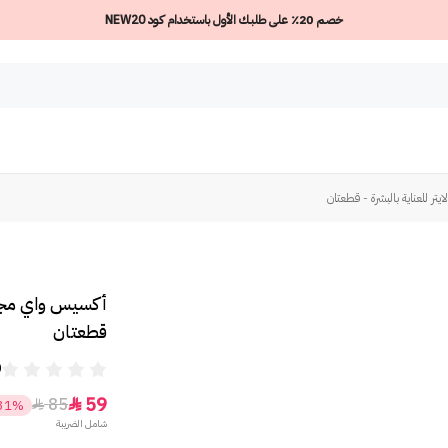
خصم 20٪ على طلبك الأول باستخدام كود NEW20
ر للعناية بالبشرة - قطعتان
أكسيس واي مجموع
قطعتان
0
59
85


31%
شامل الضريبة