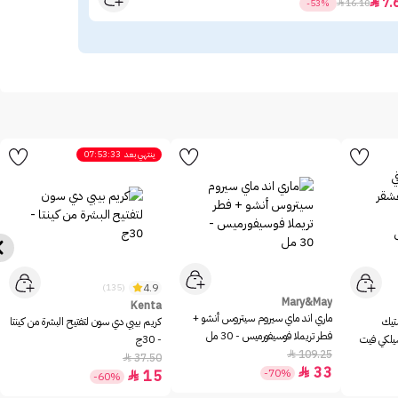
39
7.

-53%

16.10
ينتهي بعد
07:53:33
4.9
(135)
Mary&May
Kenta
ماري اند ماي سيروم سيتروس أنشو +
ستيك
كريم بيبي دي سون لتفتيح البشرة من كينتا
فطر تريملا فوسيفورميس - 30 مل
سيلكي فيت
- 30ج
109.25

37.50

33

-70%
15

-60%