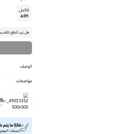
50مل
89

هل تريد الدفع بالتقسي
الوصف
مواصفات
on
منت
غالبًا ما يتم ش
المنتجات الموصى