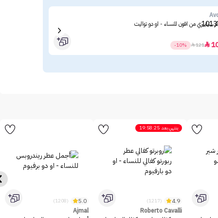
ine
Av
 سيليبري من افون للنساء - او دو تواليت
ميبل
23
1

-10%

121
ينتهي بعد
19:58:25
5.0
4.9
(1208)
(1217)
Ajmal
Roberto Cavalli