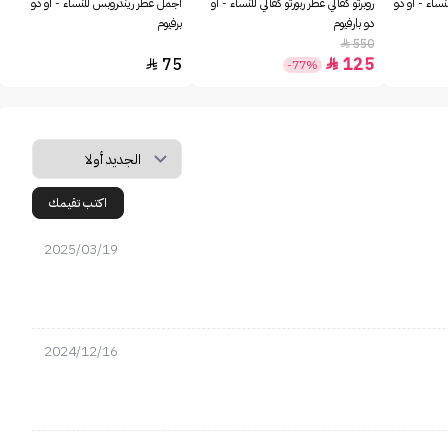
نساء - او دو
روبرتو كفالي عطر ربورتو كفالي للنساء - او
أجمل عطر ريندروبس للنساء - او دو
دو بارفيوم
برفيوم
550

75
125


-77%
اكتب تقيمك
2025/03/19
2024/12/16