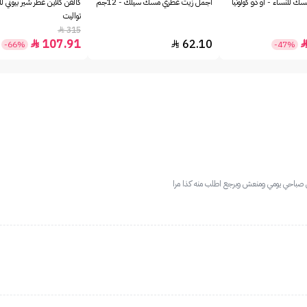
ك للنساء - او دو كولونيا
أجمل زيت عطري مسك سيلك - 12جم
كالفن كلاين عطر شير بيوتي لل
تواليت
315

107.91
62.10


-66%
-47%
س صباحي يومي ومنعش وبرجع اطلب منه كذا مرا