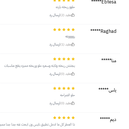
Ebtesa*****
حلوو ريحته بارده
مفيد (2)
ارسال رد
Raghad*****
رووووعه
مفيد (1)
ارسال رد
منا*****
يجننننن ريحته وثابته وسعره حلو وريحته مميزه ينفع مناسبات
مفيد (0)
ارسال رد
ياس*****
حلو الصراحه
مفيد (0)
ارسال رد
ديم*****
ذا العطر كل ما ادخل تطبيق نايس ون ابحث عنه جدا جدا مميز