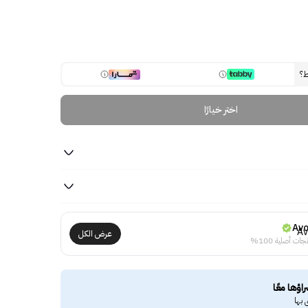
ط؟
اختر خيارًا
Av
عرض الكل
جات أصلية 100%
راؤها معًا
 بها