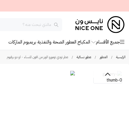
جميع الأقسام
المكياج
العطور
الصحة والتغذية
بريميوم
الماركات
الرئيسية
/
العطور
/
عطور نسائية
/
عطر تودي تومورو الويز من افون للنساء - او دو برفيوم