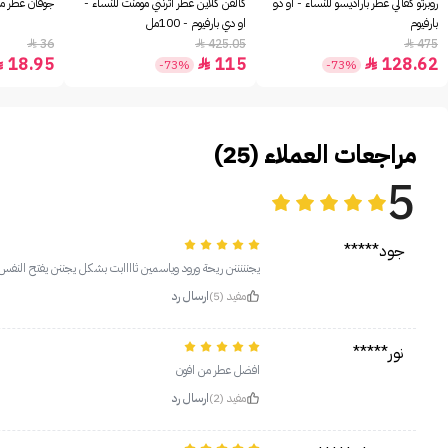
روبرتو كفالي عطر باراديسو للنساء - او دو
كالفن كلاين عطر اترنتي مومنت للنساء -
جوفان عطر مس
بارفيوم
او دي بارفيوم - 100مل
36
425.05
475



18.95
115
128.62



-73%
-73%
مراجعات العملاء (25)
5
جود*****
يجنننننن ريحة ورود وياسمين ثاااابت بشكل يجننن يفتح النف
مفيد (5)
ارسال رد
نور*****
افضل عطر من افون
مفيد (2)
ارسال رد