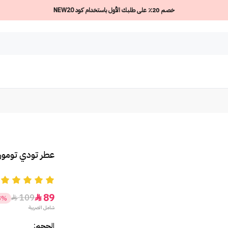
خصم 20٪ على طلبك الأول باستخدام كود NEW20
عطر تودي تومورو 
5
89
109


8%
شامل الضريبة
الحجم: