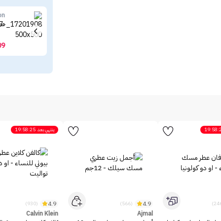
on
عطر
09
19:58:
ينتهي بعد
19:58:25
4.9
4.9
(930)
(566)
Calvin Klein
Ajmal