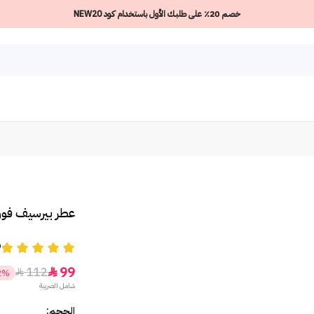
خصم 20٪ على طلبك الأول باستخدام كود NEW20
عطر بيرسيف فور 
9
99
112


2%
شامل الضريبة
الحجم: