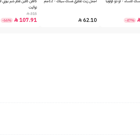
ك للنساء - او دو كولونيا
أجمل زيت عطري مسك سيلك - 12جم
كالفن كلاين عطر شير بيوتي لل
تواليت
315

107.91
62.10


-66%
-47%