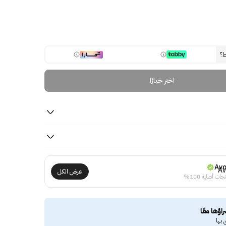
ط؟
اختر خيارًا
Av
عرض الكل
جات أصلية 100%
راؤها معًا
 بها