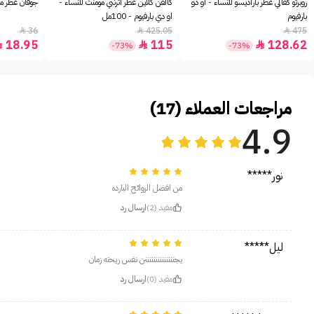
روبرتو كفالي عطر باراديسو للنساء - او دو
كالفن كلاين عطر اترنتي مومنت للنساء -
جوفان عطر مس
بارفيوم
او دي بارفيوم - 100مل
36
425.05
475



18.95
115
128.62



-73%
-73%
مراجعات العملاء (17)
4.9
نور*****
من افضل الروائح البارده
مفيد (2)
ارسال رد
ليل*****
يجننننننننننننننن نفس ريحته زمان
مفيد (0)
ارسال رد