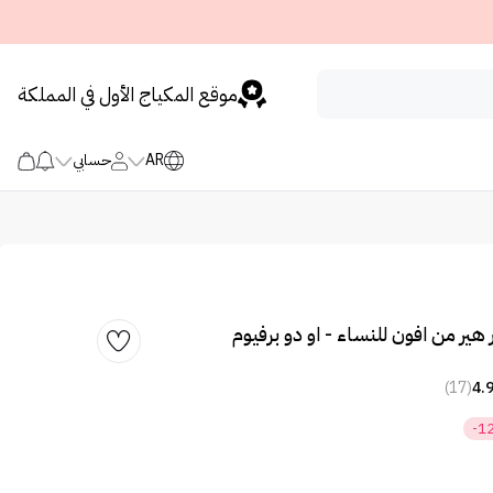
موقع المكياج الأول في المملكة
AR
حسابي
هير من افون للنساء - او دو برفيوم
(17)
4.
-1