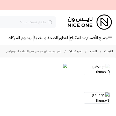
جميع الأقسام
المكياج
العطور
الصحة والتغذية
بريميوم
الماركات
الرئيسية
/
العطور
/
عطور نسائية
/
عطر بيرسيف فور هير من افون للنساء - او دو برفيوم