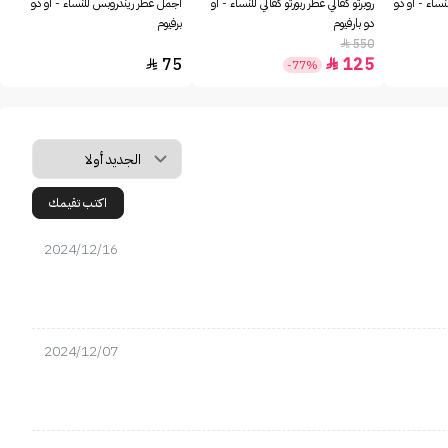
نساء - او دو
روبرتو كفالي عطر ربورتو كفالي للنساء - او
أجمل عطر ريندروبس للنساء - او دو
دو بارفيوم
برفيوم
550

75
125


-77%
اكتب تقيمك
2024/12/16
2024/12/07