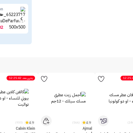
on
عطر
02
12:25:
ينتهي بعد
12:25:42
4.9
4.9
(930)
(566)
Calvin Klein
Ajmal