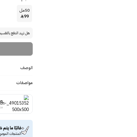
50مل
99

هل تريد الدفع بالتقسي
الوصف
مواصفات
on
منت
غالبًا ما يتم ش
المنتجات الموصى