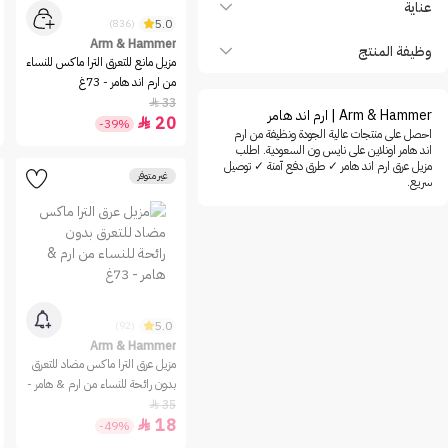
عناية
5.0
(836)
Arm & Hammer
وظيفة المنتج
مزيل مانع للتعرق الترا ماكس للنساء
من ارم اند هامر - 73غ
33

Arm & Hammer | ارم اند هامر
20

-39%
احصل على منتجات عالية الجودة ونظيفة من ارم
اند هامر اونلاين على نايس ون السعودية. اطلب
مزيل عرق ارم اند هامر ✓ طرق دفع آمنة ✓ توصيل
غير متوفر
سريع.
5.0
(92)
Arm & Hammer
مزيل عرق الترا ماكس مضاد للتعرق
بدون رائحة للنساء من ارم & هامر -
73غ
35

18

-49%