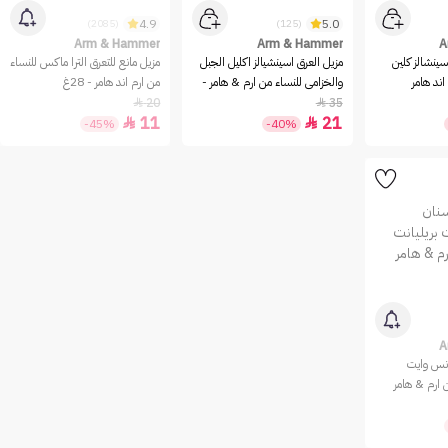
4.9
5.0
(2085)
(125)
Arm & Hammer
Arm & Hammer
A
سينشالز كلين
مزيل العرق اسينشيالز اكليل الجبل
مزيل مانع للتعرق الترا ماكس للنساء
اند هامر
والخزامى للنساء من ارم & هامر -
من ارم اند هامر - 28غ
71غ
20
35


11
21


-45%
-40%
A
نس وايت
 ارم & هامر