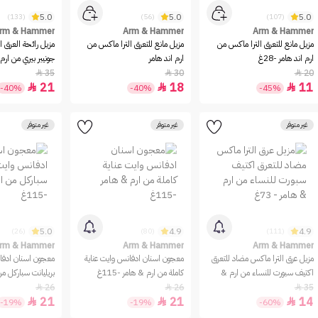
5.0
5.0
5.0
(133)
(56)
(107)
rm & Hammer
Arm & Hammer
Arm & Hammer
مزيل مانع للتعرق الترا ماكس من
مزيل مانع للتعرق الترا ماكس من
مزيل رائحة العرق ا
ارم اند هامر -28غ
ارم اند هامر
جونيبر بيري من ارم 
35
30
20



21
18
11



-40%
-40%
-45%
غير متوفر
غير متوفر
غير متوفر
5.0
4.9
4.9
(26)
(80)
(111)
rm & Hammer
Arm & Hammer
Arm & Hammer
مزيل عرق الترا ماكس مضاد للتعرق
معجون اسنان ادفانس وايت عناية
معجون اسنان ادفا
اكتيف سبورت للنساء من ارم &
كاملة من ارم & هامر -115غ
بريليانت سباركل من
هامر - 73غ
-115غ
26
26
35



21
21
14



-19%
-19%
-60%