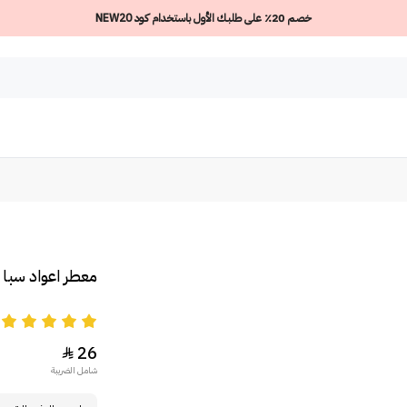
خصم 20٪ على طلبك الأول باستخدام كود NEW20
معطر اعواد سبا من 
5
26

شامل الضريبة