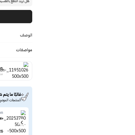
هل تريد الدفع بالتقسي
الوصف
مواصفات
on
منت
غالبًا ما يتم ش
المنتجات الموصى
on
معط
26