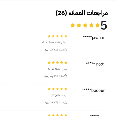
مراجعات العملاء (26)
5
jawhar*****
ريحتها فواحه ماشاء الله
مفيد (1)
ارسال رد
noof *****
تهبل الريحه فواحه
مفيد (1)
ارسال رد
bedour*****
ريحة صابون تايد
مفيد (2)
ارسال رد