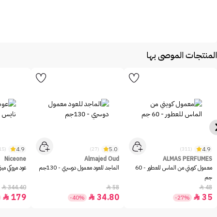
المنتجات الموصى بها
4.9
5.0
4.9
(215)
(27)
(311)
Niceone
Almajed Oud
ALMAS PERFUMES
معمول كويتي من الماس للعطور - 60
الماجد للعود معمول دوسري - 130جم
عود مروكي ميني 
جم
344.40
58
48



179
34.80
35



-40%
-27%