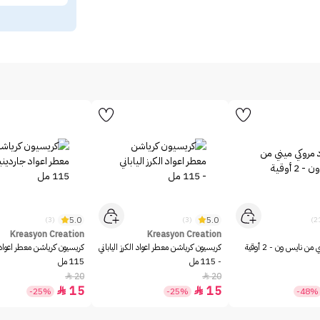
5.0
5.0
(3)
(3)
Kreasyon Creation
Kreasyon Creation
من نايس ون - 2 أوقية
كريسيون كرياشن معطر اعواد الكرز الياباني
كريسيون كرياشن معطر اعواد ج
- 115 مل
115 مل
20
20


15
15


-25%
-25%
-48%