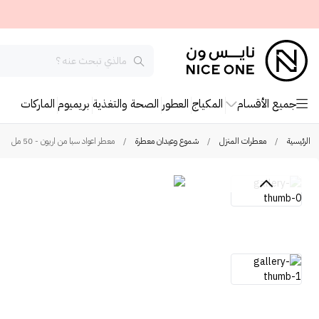
جميع الأقسام
المكياج
العطور
الصحة والتغذية
بريميوم
الماركات
الرئيسية
/
معطرات المنزل
/
شموع وعيدان معطرة
/
معطر اعواد سبا من اريون - 50 مل