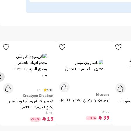
5.0
(2)
Niceone
Kreasyon Creation
نايس ون مرش عطري سقنتشر - 500مل
اردينيا -
كريسيون كرياشن معطر اعواد اللافندر
وشاي المريمية - 115 مل
99

20

39

-61%
15

-25%