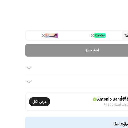
ط؟
اختر خيارًا
Antonio Bander
عرض الكل
جات أصلية 100%
راؤها معًا