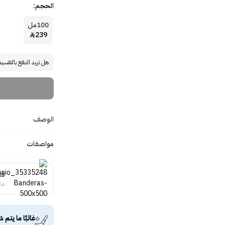
الحجم:
100مل
239

هل تريد الدفع بالتقسي
الوصف
مواصفات
as
منت
غالبًا ما يتم ش