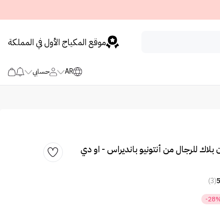
موقع المكياج الأول في المملكة
AR
حسابي
لاك للرجال من أنتونيو بانديراس - او دي
(3)
-28