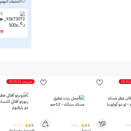
المنتجات الموصى
CE
عطر
29
04:41:
ينتهي بعد
04:41:25
4.9
4.9
(1217)
(566)