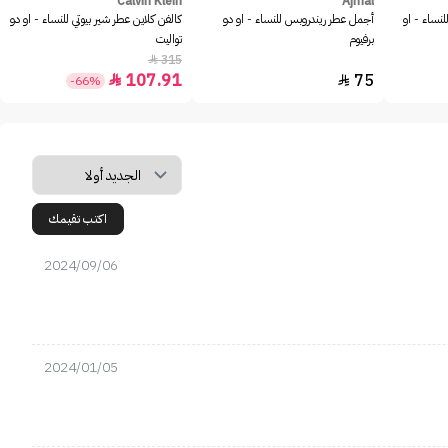
Calvin Klein
Ajmal
للنساء - او
أجمل عطر ريندروبس للنساء - او دو
كالفن كلاين عطر شير بيوتي للنساء - او دو
برفيوم
تواليت
315

107.91
75


-66%
اكتب تقيمك
2024/09/06
2024/01/05