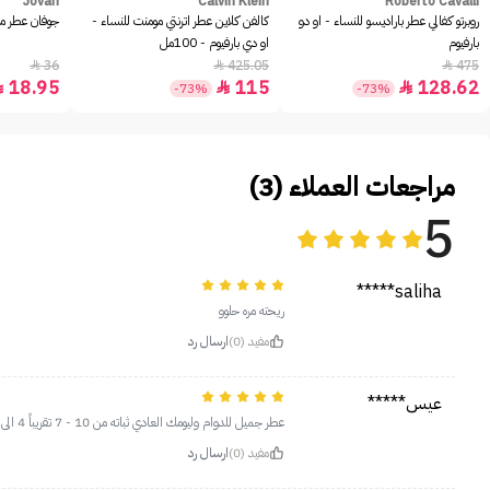
Jovan
Calvin Klein
Roberto Cavalli
روبرتو كفالي عطر باراديسو للنساء - او دو
كالفن كلاين عطر اترنتي مومنت للنساء -
جوفان عطر مس
بارفيوم
او دي بارفيوم - 100مل
36
425.05
475



18.95
115
128.62



-73%
-73%
مراجعات العملاء (3)
5
saliha*****
ريحته مره حلوو
مفيد (0)
ارسال رد
عيس*****
عطر جميل للدوام وليومك العادي ثباته من 10 - 7 تقريباً 4 الى 6 ساعات فوحانه من 10 - 6 شريته وقت العرض 96 ريال واشوف سعره مناسب طبعاً رجالي
مفيد (0)
ارسال رد