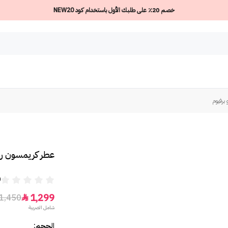
خصم 20٪ على طلبك الأول باستخدام كود NEW20
برفيوم
عطر كريمسون روك
0
1,299
1,450

شامل الضريبة
الحجم: