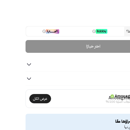
ط؟
اختر خيارًا
Amoua
عرض الكل
جات أصلية 100%
راؤها معًا
 بها