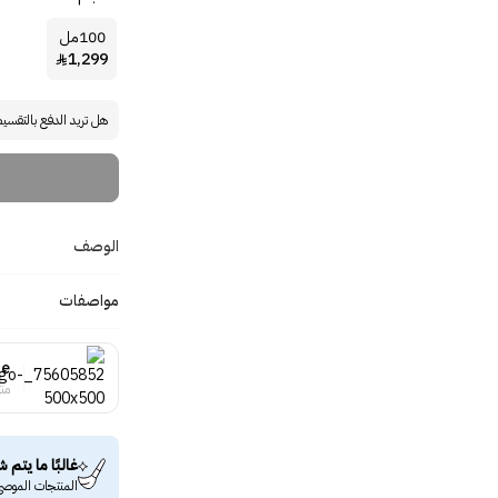
100مل
1,299

هل تريد الدفع بالتقسي
الوصف
مواصفات
ge
منت
غالبًا ما يتم ش
المنتجات الموصى