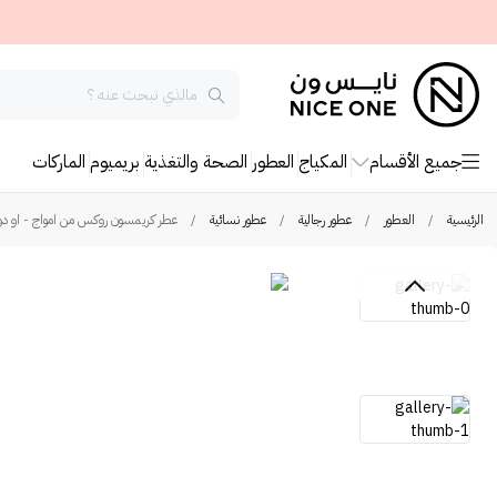
جميع الأقسام
المكياج
العطور
الصحة والتغذية
بريميوم
الماركات
الرئيسية
/
العطور
/
عطور رجالية
/
عطور نسائية
/
عطر كريمسون روكس من امواج - او دو 