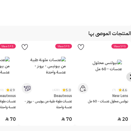
المنتجات الموصى بها
1+1 مجانا
1+1 مجانا
1+1 مجانا
4.9
5.0
4.6
(420)
(428)
(7)
eauteous
Beauteous
New Lens
نيولنس محلول عدسات - 60 مل
عدسات ملونة طبية من بيوتيس - برونز -
عدسات ملونة 
عدسة واحدة
عدسة واحدة
70
70
20


