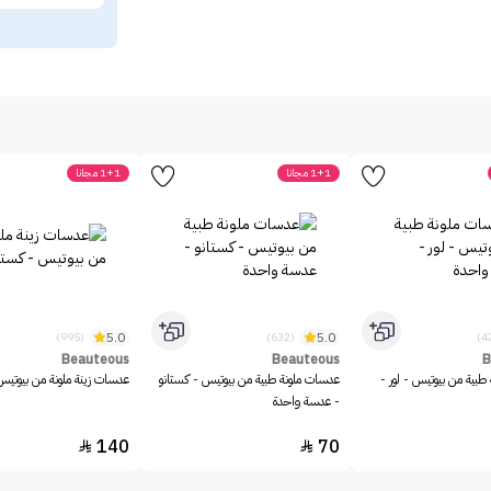
1+1 مجانا
1+1 مجانا
5.0
5.0
(995)
(632)
Beauteous
Beauteous
B
طبية من بيوتيس - لور -
عدسات ملونة طبية من بيوتيس - كستانو
عدسات زينة ملونة من بيوتيس
- عدسة واحدة
140
70

