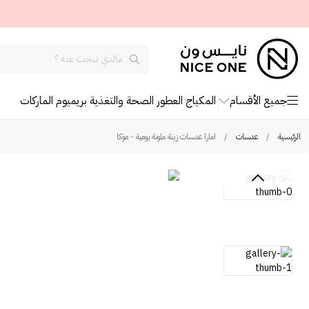
جميع الأقسام
المكياج
العطور
الصحة والتغذية
بريميوم
الماركات
الرئيسية
/
عدسات
/
امارا عدسات زينة ملونة يومية - موكا