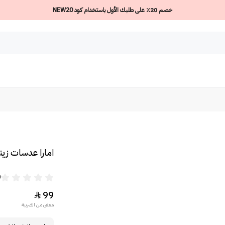
خصم 20٪ على طلبك الأول باستخدام كود NEW20
امارا عدسات زينة
0
99

معفى من الضريبة