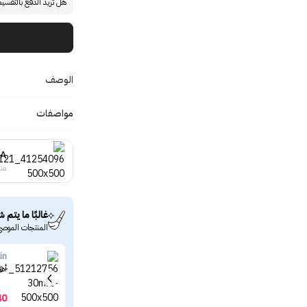
هل تريد الدفع بالتقسي
الوصف
مواصفات
A
منت
غالبًا ما يتم ش
المنتجات الموصى
in
أمب
40