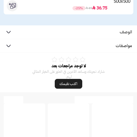
36.75

-25%

49
الوصف
مواصفات
لا توجد مراجعات بعد
شارك تجربتك وساعد الآخرين في العثور على الخيار المثالي
لهم.
اكتب تقيمك