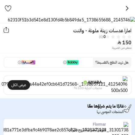
امارا عدسات زينة ملونة - والنت
(0)
0
150

معفى من الضريبة
هل تريد الدفع بالتقسيط؟
AMARA
عرض الكل
منتجات أصلية 100%
غالبًا ما يتم شراؤها معًا
المنتجات الموصى بها
Flormar
فلورمار أحمر شفاه روج شير أب