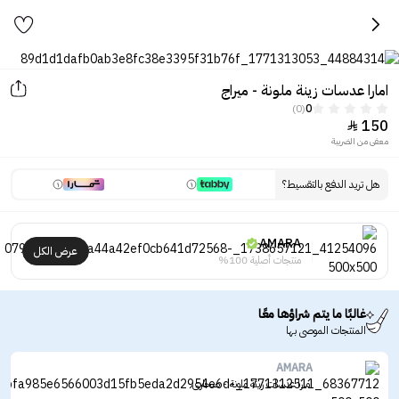
امارا عدسات زينة ملونة - ميراج
(0)
0
150

معفى من الضريبة
هل تريد الدفع بالتقسيط؟
AMARA
عرض الكل
منتجات أصلية 100%
غالبًا ما يتم شراؤها معًا
المنتجات الموصى بها
AMARA
امارا عدسات زينة ملونة - صحارى