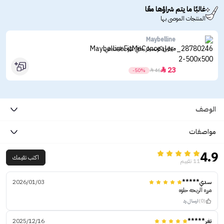
غالبًا ما يتم شراؤها معًا
المنتجات الموصى بها
Maybelline
ميبلين كونسيلر خافي عيوب فيت مي
23

-50%

46
الوصف
مواصفات
4.9
اكتب تقيمك
11 تقييم
سدي*****
2026/01/03
مرره الريحه حلوه
(0)
ارسال رد
تغر*****
2025/12/16