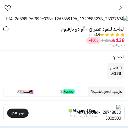
الماجد للعود عطر في - أو دو بارفيوم
(11)
4.9
138
-40%
230


شامل الضريبة
الحجم:
100مل
138

هل تريد الدفع بالتقسيط؟
Almajed Oud
عرض الكل
منتجات أصلية 100%