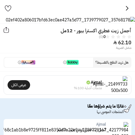
أجمل زيت عطري اكسترا بيور - 12مل
(0)
0
62.10

شامل الضريبة
هل تريد الدفع بالتقسيط؟
Ajmal
عرض الكل
منتجات أصلية 100%
غالبًا ما يتم شراؤها معًا
المنتجات الموصى بها
Ajmal
أجمل زيت عطري لوفلي تايم - 12جم