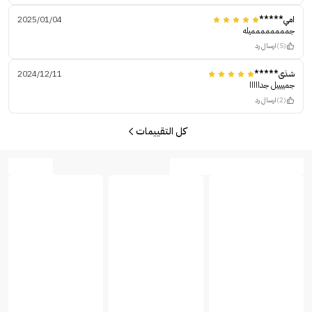
امي*****
2025/01/04
جمممممممميله
(5)
ارسال رد
شذى*****
2024/12/11
جمييييل جدااااا
(2)
ارسال رد
كل التقييمات