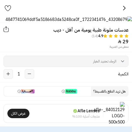
عدسات ملونة طبية يومية من أفل - ديب
(14)
4.9
29

معفى من الضريبة
الكمية
1
هل تريد الدفع بالتقسيط؟
Afle Lenses
عرض الكل
منتجات أصلية 100%