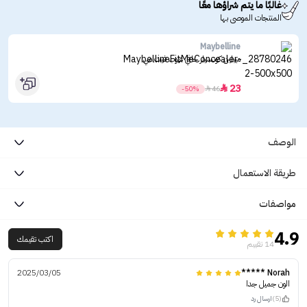
غالبًا ما يتم شراؤها معًا
المنتجات الموصى بها
Maybelline
ميبلين كونسيلر خافي عيوب فيت مي
23

-50%

46
الوصف
طريقة الاستعمال
مواصفات
4.9
اكتب تقيمك
14 تقييم
2025/03/05
Norah *****
الون جميل جدا
(5)
ارسال رد