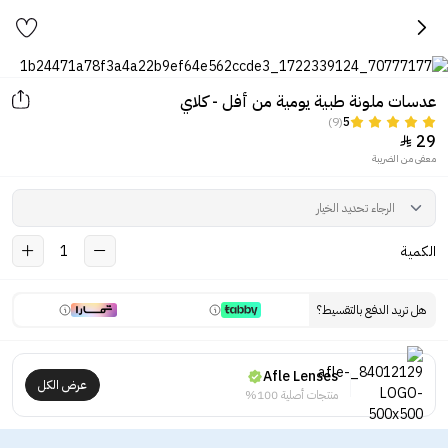
عدسات ملونة طبية يومية من أفل - كلاي
(9)
5
29

معفى من الضريبة
الكمية
1
هل تريد الدفع بالتقسيط؟
Afle Lenses
عرض الكل
منتجات أصلية 100%