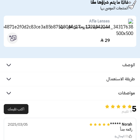
غالبًا ما يتم شراؤها معًا
المنتجات الموصى بها
Afle Lenses
عدسات ملونة طبية يومية من أفل - فيلد
29

الوصف
طريقة الاستعمال
مواصفات
5
اكتب تقيمك
9 تقييم
2025/03/05
Norah *****
رائعه جداً
(0)
ارسال رد