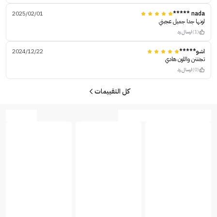
2025/02/01
nada *****
لونها جدا جميل عجبني
(1)
ارسال رد
اشو*****
2024/12/22
تجنننن واللون هادي
(0)
ارسال رد
كل التقييمات