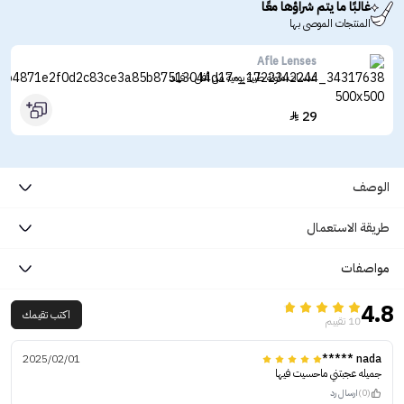
غالبًا ما يتم شراؤها معًا
المنتجات الموصى بها
Afle Lenses
عدسات ملونة طبية يومية من أفل - فيلد
29

الوصف
طريقة الاستعمال
مواصفات
4.8
اكتب تقيمك
10 تقييم
2025/02/01
nada *****
جميله عجبتني ماحسيت فيها
(0)
ارسال رد