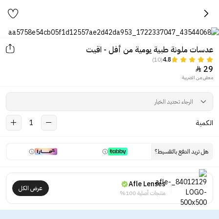
عدسات ملونة طبية يومية من أفل - اقيت
(10)
4.8
29

معفى من الضريبة
الكمية
1
هل تريد الدفع بالتقسيط؟
Afle Lenses
عرض الكل
منتجات أصلية 100%