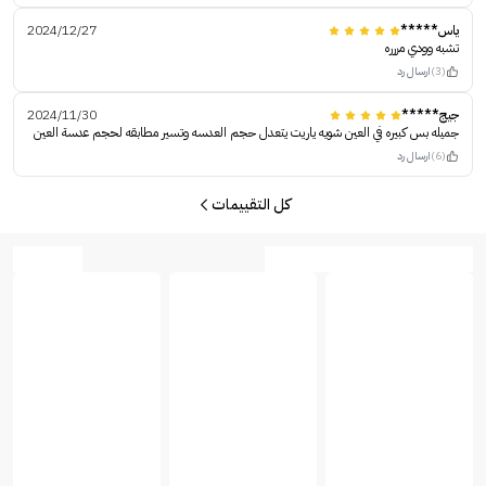
ياس*****
2024/12/27
تشبه وودي مررره
(3)
ارسال رد
جيج*****
2024/11/30
جميله بس كبيره في العين شويه ياريت يتعدل حجم العدسه وتسير مطابقه لحجم عدسة العين
(6)
ارسال رد
كل التقييمات