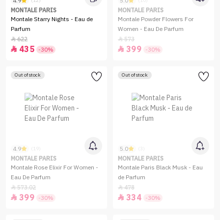
4.9
5.0
(12)
(10)
MONTALE PARIS
MONTALE PARIS
Montale Starry Nights - Eau de
Montale Powder Flowers For
Parfum
Women - Eau De Parfum
622
573


435
399


-30%
-30%
Out of stock
Out of stock
4.9
5.0
(19)
(3)
MONTALE PARIS
MONTALE PARIS
Montale Rose Elixir For Women -
Montale Paris Black Musk - Eau
Eau De Parfum
de Parfum
573.02
478


399
334


-30%
-30%