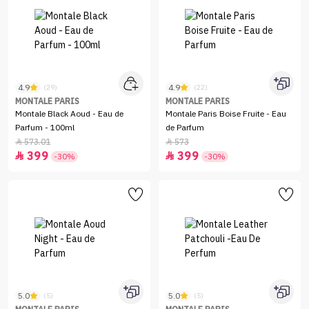
4.9
4.9
(29)
(22)
MONTALE PARIS
MONTALE PARIS
Montale Black Aoud - Eau de
Montale Paris Boise Fruite - Eau
Parfum - 100ml
de Parfum
573.01
573


399
399


-30%
-30%
5.0
5.0
(5)
(5)