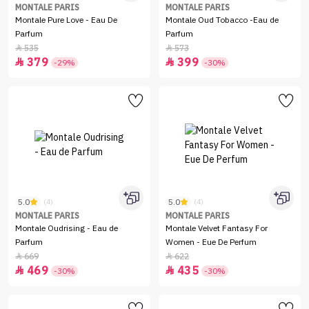
MONTALE PARIS
MONTALE PARIS
Montale Pure Love - Eau De
Montale Oud Tobacco -Eau de
Parfum
Parfum
535
573


379
399


-29%
-30%
5.0
5.0
(4)
(4)
MONTALE PARIS
MONTALE PARIS
Montale Oudrising - Eau de
Montale Velvet Fantasy For
Parfum
Women - Eue De Perfum
669
622


469
435


-30%
-30%