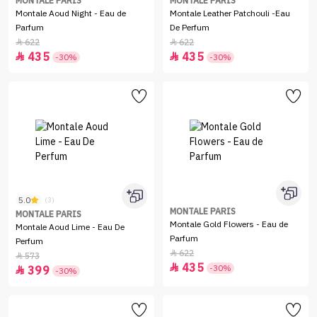
MONTALE PARIS
MONTALE PARIS
Montale Aoud Night - Eau de
Montale Leather Patchouli -Eau
Parfum
De Perfum
622
622


435
435


-30%
-30%
5.0
(3)
MONTALE PARIS
MONTALE PARIS
Montale Gold Flowers - Eau de
Montale Aoud Lime - Eau De
Parfum
Perfum
622

573

435

-30%
399

-30%