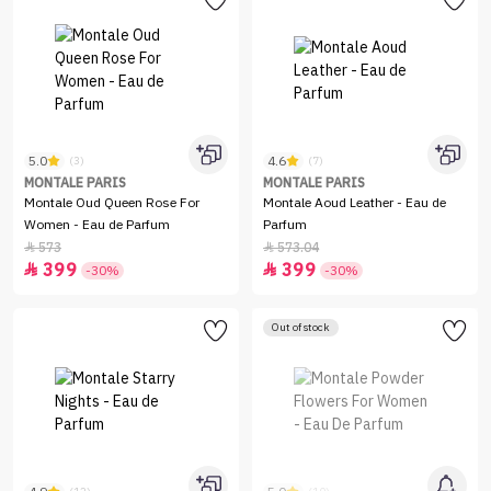
5.0
4.6
(3)
(7)
MONTALE PARIS
MONTALE PARIS
Montale Oud Queen Rose For
Montale Aoud Leather - Eau de
Women - Eau de Parfum
Parfum
573
573.04


399
399


-30%
-30%
Out of stock