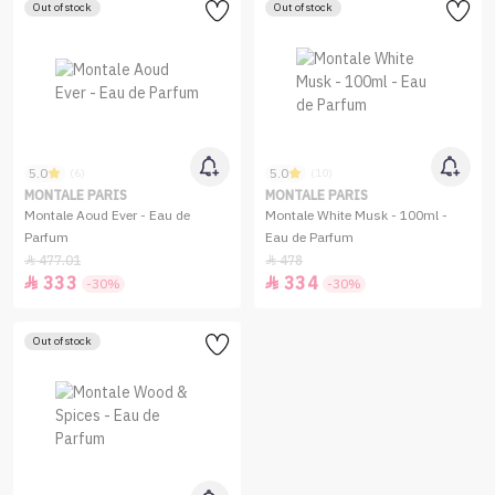
Out of stock
Out of stock
5.0
5.0
(6)
(10)
MONTALE PARIS
MONTALE PARIS
Montale Aoud Ever - Eau de
Montale White Musk - 100ml -
Parfum
Eau de Parfum
477.01
478


333
334


-30%
-30%
Out of stock