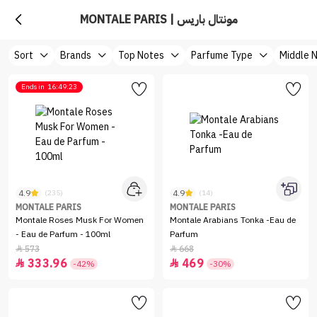
MONTALE PARIS | مونتال باريس
Sort
Brands
Top Notes
Parfume Type
Middle 
Ends in
16:49:23
4.9
4.9
(235)
(14)
MONTALE PARIS
MONTALE PARIS
Montale Roses Musk For Women
Montale Arabians Tonka -Eau de
- Eau de Parfum - 100ml
Parfum
573
668


333.96
469


-42%
-30%