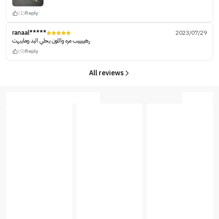
(1)
Reply
ranaal*****
2023/07/29
رهيييييب مره واللون يحلي اليد ومايبهت
(0)
Reply
All reviews