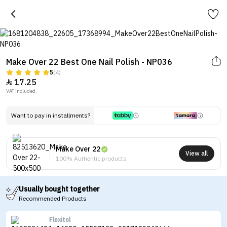
Make Over 22 Best One Nail Polish - NP036
5
(4)
17.25

VAT included.
Want to pay in installments?
Make Over 22
View all
100% Authentic products
Usually bought together
Recommended Products
Flexitol