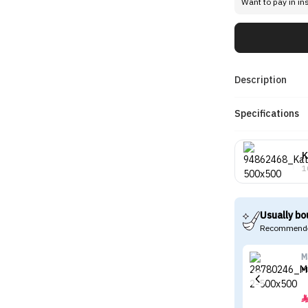
Want to pay in in
Description
Specifications
K
1
Usually bo
Recommende
M
M