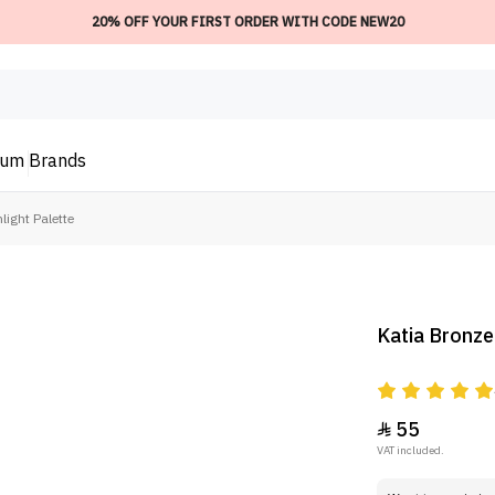
20% OFF YOUR FIRST ORDER WITH CODE NEW20
ium
Brands
light Palette
Katia Bronze
55

VAT included.