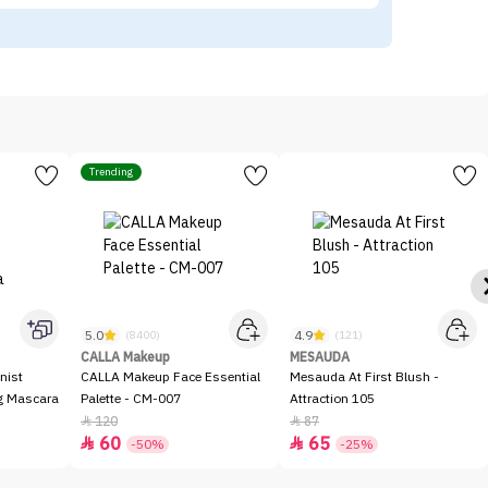
Trending
5.0
4.9
(8400)
(121)
CALLA Makeup
MESAUDA
nist
CALLA Makeup Face Essential
Mesauda At First Blush -
ng Mascara
Palette - CM-007
Attraction 105
120
87


60
65


-50%
-25%