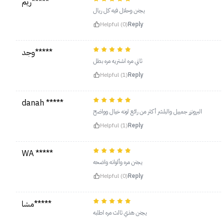
ريم*****
يجنن وحلال فيه كل ريال
Helpful (0)
Reply
وجد*****
ثاني مره اشتريه مره بطل
Helpful (1)
Reply
danah *****
البرونزر جمييل والبلشر أكثر من رائع لونه خيال وواضح
Helpful (1)
Reply
WA *****
يجنن مره وألوانه واضحه
Helpful (0)
Reply
مشا*****
يجنن هذي ثالث مره اطلبه