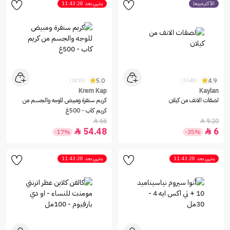
الأكثر مبيعاً
ينتهي بعد
11:43:28
5.0
4.9
(1818)
(3548)
Krem Kap
Kaylan
لصقات الانف من كيلان
كريم سنفرة ومبيض للوجه والجسم من
كريم كاب - 500غ
66
9.20


54.48
6


-17%
-35%
ينتهي بعد
11:43:28
ينتهي بعد
11:43:28