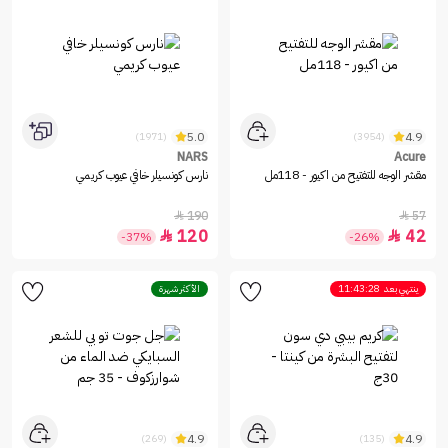
5.0
4.9
(1971)
(3954)
NARS
Acure
مقشر الوجه للتفتيح من اكيور - 118مل
نارس كونسيلر خافي عيوب كريمي
190
57


120
42


-37%
-26%
ينتهي بعد
11:43:28
الأكثر شهرة
4.9
4.9
(269)
(135)