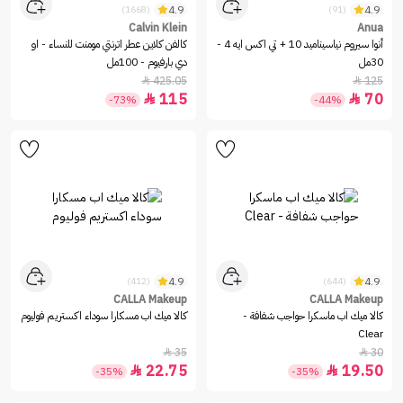
4.9
4.9
(1668)
(91)
Calvin Klein
Anua
أنوا سيروم نياسيناميد 10 + تي اكس ايه 4 -
كالفن كلاين عطر اترنتي مومنت للنساء - او
30مل
دي بارفيوم - 100مل
425.05
125


115
70


-73%
-44%
4.9
4.9
(412)
(644)
CALLA Makeup
CALLA Makeup
كالا ميك اب ماسكرا حواجب شفافة -
كالا ميك اب مسكارا سوداء اكستريم فوليوم
Clear
35
30


22.75
19.50


-35%
-35%