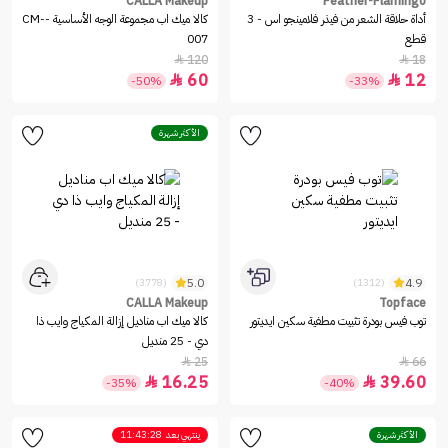
CALLA Makeup
Feather-Flamingo
أداة حلاقة الشعر من فيذر فلامينجو اس - 3
كالا ميك اب مجموعة الوجه الأساسية -CM-
قطع
007
120
18


60
12


-50%
-33%
الأكثر شهرة
5.0
4.9
(3778)
(1312)
CALLA Makeup
Topface
توب فيس بودرة تثبيت مطفية سكين ايديتور
كالا ميك اب مناديل إزالة المكياج وايب ذا
دي - 25 منديل
25
66


16.25
39.60


-35%
-40%
الأكثر شهرة
ينتهي بعد
11:43:28