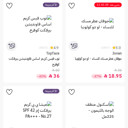
ينتهي بعد
11:43:28
الأكثر مبيعاً
4.9
5.0
(4425)
(2467)
Topface
Jovan
جوفان عطر مسك للنساء - او دو كولونيا
توب فيس كريم اساس فاونديشن بيرفكت
كوفرج
60
36


36
18.95


-40%
-47%
الأكثر مبيعاً