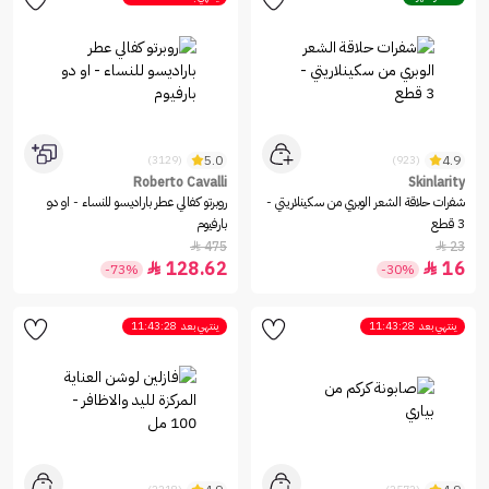
5.0
4.9
(3129)
(923)
Roberto Cavalli
Skinlarity
شفرات حلاقة الشعر الوبري من سكينلاريتي -
روبرتو كفالي عطر باراديسو للنساء - او دو
3 قطع
بارفيوم
475
23


128.62
16


-73%
-30%
ينتهي بعد
11:43:28
ينتهي بعد
11:43:28