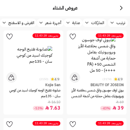
عروض الشتاء
ترتيب
الماركات
عناية
أجهزة شعر
الفرش و الاسفنج
ينتهي بعد
11:43:28
ينتهي بعد
11:43:28
4.9
4.9
(2150)
(3174)
Kojie San
BEAUTY OF JOSEON
بيوتي اوف جوسون واقي شمس بخلاصة الأرز
صابونة تفتيح الوجه كوجيك اسيد من كوجي
وبروبيوتيك بعامل حماية من أشعة الشمس
سان - 135جم
16.10
69


7.63
39


-53%
-43%
ينتهي بعد
11:43:28
ينتهي بعد
11:43:28