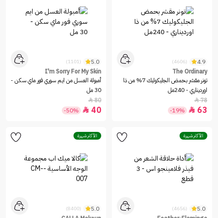
5.0
4.9
(1101)
(4606)
I'm Sorry For My Skin
The Ordinary
تونر مقشر بحمض الجليكوليك 7% من ذا
أمبولة العسل من ايم سوري فور ماي سكن -
اورديناري - 240مل
30 مل
80
78


40
63


-50%
-19%
الأكثر شهرة
الأكثر شهرة
5.0
5.0
(8400)
(4656)