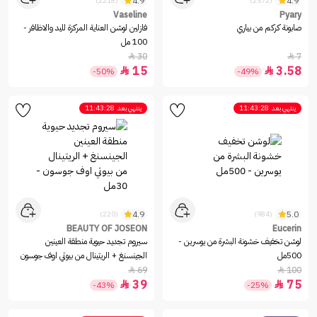
4.9
4.9
(2218)
(2572)
Vaseline
Pyary
صابونة كركم من بياري
فازلين لوشن العناية المركزة لليد والاظافر -
100 مل
30
7


15
3.58


-50%
-49%
ينتهي بعد
11:43:28
ينتهي بعد
11:43:28
4.9
5.0
(220)
(984)
BEAUTY OF JOSEON
Eucerin
لوشن تخفيف خشونة البشرة من يوسرين -
سيروم تجديد حيوية منطقة العينين
500مل
الجينسنغ + الريتينال من بيوتي اوف جوسون
- 30مل
69
100


39
75


-43%
-25%