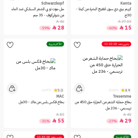
Schwarzkopf
Kenta
كريم بيبي دي سون لتفتيح البشرة من كينتا -
جل جوت تو بي للشعر السبايكي ضد الماء
30ج
من شوارزكوف - 35 جم
46
37.50


28
15


-39%
-60%
ينتهي بعد
11:43:28
الأكثر شهرة
5.0
4.9
(1077)
(2023)
MAC
Tresemme
بخاخ حماية الشعر من الحرارة حتى 450 من
بخاخ فكس بلس من ماك - 30مل
تريسمي - 236 مل
80
40


55
29


-31%
-27%
الأكثر شهرة
ينتهي بعد
11:43:28