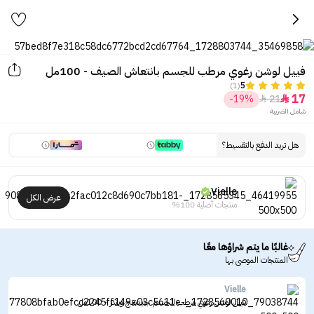
فييل لوشن رغوي مرطب للجسم بانتعاش الصيف - 100مل
(1)
5
17
-19%
21


شامل الضريبة
هل تريد الدفع بالتقسيط؟
Vielle
عرض الكل
منتجات أصلية 100%
غالبًا ما يتم شراؤها معًا
المنتجات الموصى بها
Vielle
فييل لوشن رغوي مرطب للجسم جايدندج ويندز - 100مل