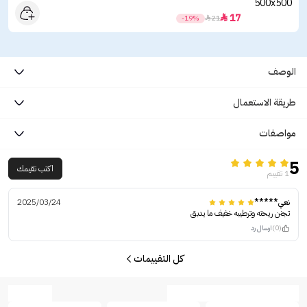
17

-19%

21
الوصف
طريقة الاستعمال
مواصفات
5
اكتب تقيمك
1 تقييم
نعي*****
2025/03/24
تجنن ريحته وترطيبه خفيف ما يدبق
(0)
ارسال رد
كل التقييمات