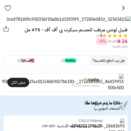
فييل لوشن مرطب للجسم سيكرت بي أف أف - 475 مل
(2)
5
26
-4%
27


شامل الضريبة
هل تريد الدفع بالتقسيط؟
Vielle
عرض الكل
منتجات أصلية 100%
غالبًا ما يتم شراؤها معًا
المنتجات الموصى بها
CALLA Makeup
كالا ميك اب مجموعة الوجه الأساسية -CM-007