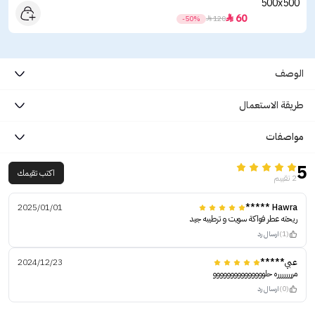
60

-50%

120
الوصف
طريقة الاستعمال
مواصفات
5
اكتب تقيمك
2 تقييم
2025/01/01
Hawra *****
ريحته عطر فواكة سويت و ترطيبه جيد
(1)
ارسال رد
عبي*****
2024/12/23
مرررررررره حلووووووووووووووو
(0)
ارسال رد