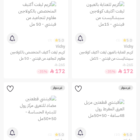
5.0
5.0
(3)
(1)
Vichy
Vichy
كريم للعناية بالعيون ليفت اكتيف كولاجين
كريم ليفت أكتيف المتخصص بالكولاجين
سبيشاليست من فيتشي - 15مل
مقاوم لتجاعيد من فيتشي - 50 مل
265
265


172
172


-35%
-35%
غير متوفر
غير متوفر
5.0
5.0
(1)
(10)