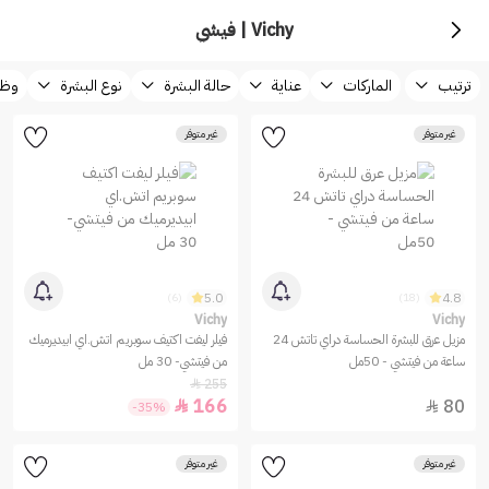
Vichy | فيشي
ترتيب
الماركات
عناية
حالة البشرة
نوع البشرة
وظي
غير متوفر
غير متوفر
5.0
4.8
(6)
(18)
Vichy
Vichy
مزيل عرق للبشرة الحساسة دراي تاتش 24
فيلر ليفت اكتيف سوبريم اتش.اي ابيديرميك
ساعة من فيتشي - 50مل
من فيتشي- 30 مل
255

166
80


-35%
غير متوفر
غير متوفر