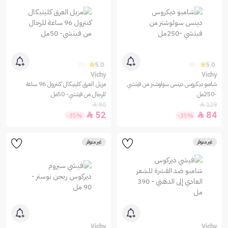
5.0
5.0
(1)
(8)
Vichy
Vichy
شامبو ديكروس دينس سولوشنز من فيتشي
مزيل العرق كلينيكال كنترول 96 ساعة
-250مل
للرجال من فيتشي- 50مل
80
129


52
84


-35%
-35%
غير متوفر
غير متوفر
Vichy
Vichy