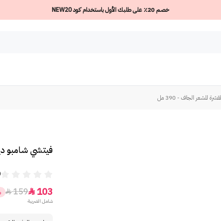
خصم 20٪ على طلبك الأول باستخدام كود NEW20
 للشعر الجاف - 390 مل
فيتشي شامبو ديرك
0
103
159


%
شامل الضريبة