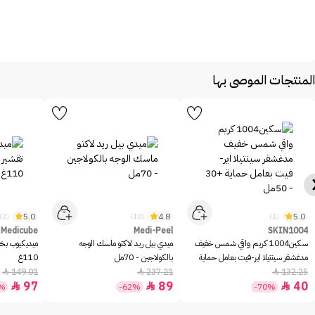
المنتجات الموصى بها
5.0
4.8
5.0
(2)
(10)
(1)
Medicube
Medi-Peel
SKIN1004
سكين1004 كريم واقي شمس خفيف
ميدي بيل ريد لاكتو ماسك الوجه
ميديكيوب بخا
مدغشقر سينتيلا اير-فيت بعامل حماية
بالكولاجين - 70مل
110غ
+30 - 50مل
149.01
237.21
132.25



97
89
40



5%
-62%
-70%