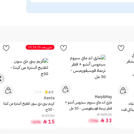
ينتهي بعد
21:16:15
4.9
(135)
Mary&May
Kenta
ماري اند ماي سيروم سيتروس أنشو +
ستيك
كريم بيبي دي سون لتفتيح البشرة من كينتا
فطر تريملا فوسيفورميس - 30 مل
سيلكي فيت
- 30ج
109.25

37.50

33

-70%
15

-60%