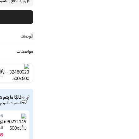
هل تريد الدفع بالتقسي
الوصف
مواصفات
hy
منت
غالبًا ما يتم ش
المنتجات الموصى
ON
بيو
الشمس ‏0
39