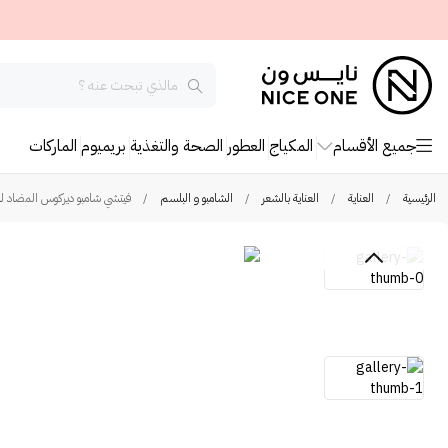
جميع الأقسام
المكياج
العطور
الصحة والتغذية
بريميوم
الماركات
الرئيسية
/
العناية
/
العناية بالشعر
/
الشامبو و البلسم
/
فيتشي شامبو ديركوس المضاد للقشرة