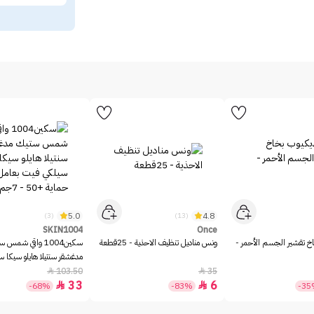
5.0
4.8
(3)
(13)
SKIN1004
Once
خ تقشير الجسم الأحمر -
ونس مناديل تنظيف الاحذية - 25قطعة
سكين1004 واقي شمس 
مدغشقر سنتيلا هايلو سيكا 
بعامل حماية +50 - 7جم
103.50
35


33
6


-68%
-83%
-3