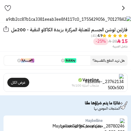
فازلين لوشن الجسم للعناية المركزة بزبدة الكاكاو النقية - 200مل
(41)
4.9
15
-25%
20


شامل الضريبة
هل تريد الدفع بالتقسيط؟
Vaseline
عرض الكل
منتجات أصلية 100%
غالبًا ما يتم شراؤها معًا
المنتجات الموصى بها
Maybelline
ميبلين كونسيلر خافي عيوب فيت مي