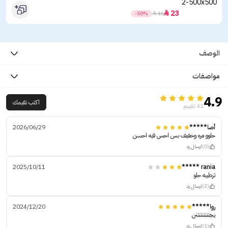
23

-50%

46
الوصف
مواصفات
4.9
اكتب تقيمك
41 تقييم
أصا*****
2026/06/29
حلوو مره وخفيف بس احس فيه احسن
(0)
ارسال رد
2025/10/11
rania *****
ترطيبه حلو
(2)
ارسال رد
روا*****
2024/12/20
يجنننننننننن
(1)
ارسال رد