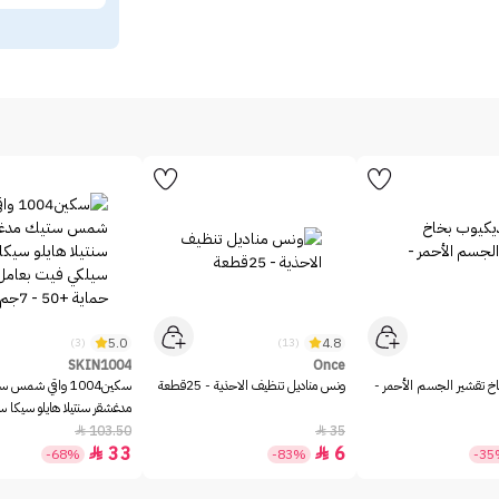
5.0
4.8
(3)
(13)
SKIN1004
Once
خ تقشير الجسم الأحمر -
ونس مناديل تنظيف الاحذية - 25قطعة
سكين1004 واقي شمس 
مدغشقر سنتيلا هايلو سيكا 
بعامل حماية +50 - 7جم
103.50
35


33
6


-68%
-83%
-3