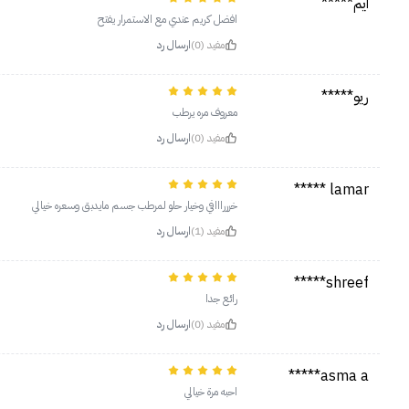
ايم*****
افضل كريم عندي مع الاستمرار يفتح
مفيد (0)
ارسال رد
ريو*****
معروف مره يرطب
مفيد (0)
ارسال رد
lamar *****
خرررااافي وخيار حلو لمرطب جسم مايدبق وسعره خيالي
مفيد (1)
ارسال رد
shreef*****
رائع جدا
مفيد (0)
ارسال رد
asma a*****
احبه مرة خيالي