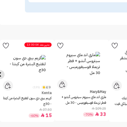
ينتهي بعد
13:00:04
4.9
(135)
Mary&May
Kenta
ماري اند ماي سيروم سيتروس أنشو +
ستيك
كريم بيبي دي سون لتفتيح البشرة من كينتا
فطر تريملا فوسيفورميس - 30 مل
سيلكي فيت
- 30ج
109.25

37.50

33

-70%
15

-60%