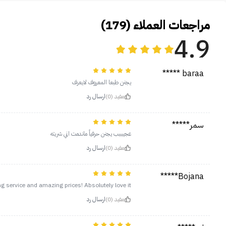
مراجعات العملاء (179)
4.9
baraa *****
يجنن طبعا المعروف لايعرف
مفيد (0)
ارسال رد
سمر*****
عجيبببب يجنن حرفياً ماندمت اني شريته
مفيد (0)
ارسال رد
Bojana*****
 service and amazing prices! Absolutely love it!!
مفيد (0)
ارسال رد