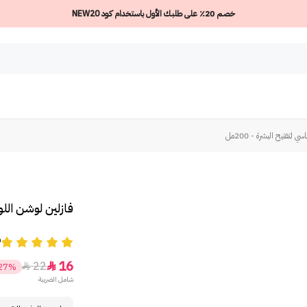
خصم 20٪ على طلبك الأول باستخدام كود NEW20
لتفتيح البشرة - 200مل
فازلين لوشن اللون
9
16
22


27%
شامل الضريبة