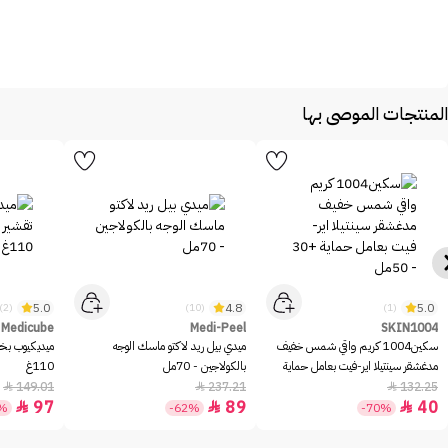
المنتجات الموصى بها
5.0
4.8
5.0
(2)
(10)
(1)
Medicube
Medi-Peel
SKIN1004
سكين1004 كريم واقي شمس خفيف
ميدي بيل ريد لاكتو ماسك الوجه
ميديكيوب بخا
مدغشقر سينتيلا اير-فيت بعامل حماية
بالكولاجين - 70مل
110غ
+30 - 50مل
149.01
237.21
132.25



97
89
40



5%
-62%
-70%