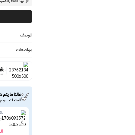
هل تريد الدفع بالتقسي
الوصف
مواصفات
ne
منت
غالبًا ما يتم ش
المنتجات الموصى
DL
لوش
10