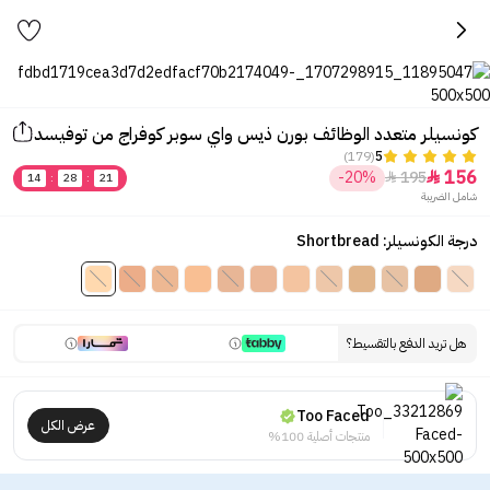
كونسيلر متعدد الوظائف بورن ذيس واي سوبر كوفراج من توفيسد
(179)
5
156
-20%
195


14
:
28
:
21
شامل الضريبة
درجة الكونسيلر: Shortbread
هل تريد الدفع بالتقسيط؟
Too Faced
عرض الكل
منتجات أصلية 100%