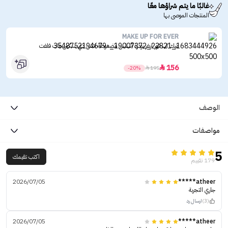
غالبًا ما يتم شراؤها معًا
المنتجات الموصى بها
MAKE UP FOR EVER
ميك اب فور ايفر بودرة أساس مضغوطة اتش دي سكين مات فلفت
156

-20%

195
الوصف
مواصفات
5
اكتب تقيمك
179 تقييم
2026/07/05
atheer*****
جاري التجربة
(3)
ارسال رد
2026/07/05
atheer*****