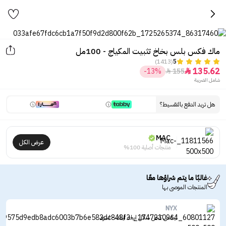
ماك فكس بلس بخاخ تثبيت المكياج - 100مل
(1413)
5
135.62
-13%
155


شامل الضريبة
هل تريد الدفع بالتقسيط؟
MAC
عرض الكل
منتجات أصلية 100%
غالبًا ما يتم شراؤها معًا
المنتجات الموصى بها
NYX
نيكس كحل سائل ايبك اينك - اسود