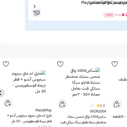
لين كونسيلر خافي عيوب فيت مي
بيوت
الشمس ‏50+ 
39

-50%

46
5.0
(3)
Mary&May
SKIN1004
ماري اند ماي سيروم سيتروس أنشو +
عة
سكين1004 واقي شمس ستيك
فطر تريملا فوسيفورميس - 30 مل
مدغشقر سنتيلا هايلو سيكا سيلكي فيت
