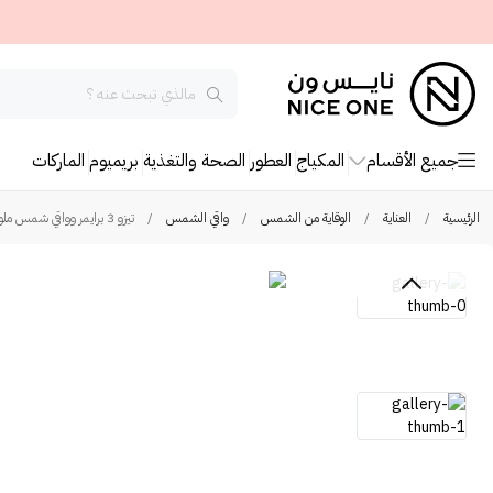
جميع الأقسام
المكياج
العطور
الصحة والتغذية
بريميوم
الماركات
الرئيسية
/
العناية
/
الوقاية من الشمس
/
واقي الشمس
/
تيزو 3 برايمر وواقي شمس ملون بعامل حماية 40 (PA +++) - 50 جم