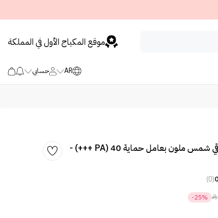
موقع المكياج الأول في المملكة
AR
حسابي
تيزو 3 برايمر وواقي شمس ملون بعامل حماية 40 (PA +++) -
(0)

-25%