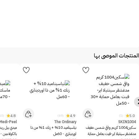
المنتجات الموصى بها
4.8
4.9
5.0
(10)
(69)
(1)
Medi-Peel
The Ordinary
SKIN1004
سكين1004 كريم واقي شمس خفيف
نياسيناميد 10% + زنك 1% من ذا
ميدي بيل ريد
مدغشقر سينتيلا اير-فيت بعامل حماية
اورديناري - 60مل
بالكولاجين - 70مل