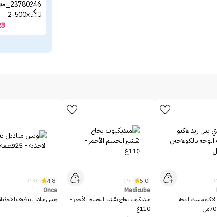
ميب
23
4.8
5.0
(13)
(2)
Once
Medicube
 لاكتو ماسك الوجه
ميديكيوب بخاخ تقشير الجسم الأحمر -
ونس مناديل تنظيف الاحذية - 25قط
110غ