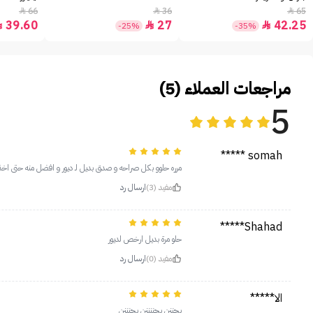
66
36
65



39.60
27
42.25



-25%
-35%
مراجعات العملاء (5)
5
somah *****
مرره حلوو بكل صراحه و صدق بديل لـ ديور و افضل منه حتى اخذت درجه sand mond و ريحته مشمش و لونه مايل للمشمش
مفيد (3)
ارسال رد
Shahad*****
حلو مرة بديل ارخص لديور
مفيد (0)
ارسال رد
الا*****
يجننن يجننننن يجنننن