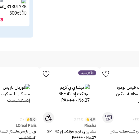
ar
فلو
55
الأكثر مبيعاً
5.0
4.9
(1)
(2763)
LOreal Paris
Missha
رة تثبيت مطفية سكين
ميشا بي بي كريم بيرفكت إم SPF 42
لوريال باريس ماسكارا تليسك
PA+++ - No.27
إكستنشنست