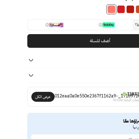
ط؟
أضف للسلة
TIRT
عرض الكل
جات أصلية 100%
راؤها معًا
 بها