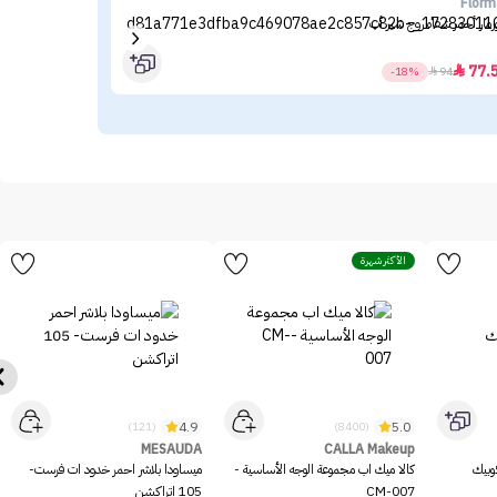
hea
Florm
رمار أحمر شفاه روج شير أب
دكتور الثيا 
.55
77.

-18%

94
الأكثر شهرة
4.9
5.0
(121)
(8400)
MESAUDA
CALLA Makeup
وبيك
كالا ميك اب مجموعة الوجه الأساسية -
ميساودا بلاشر احمر خدود ات فرست-
CM-007
105 اتراكشن