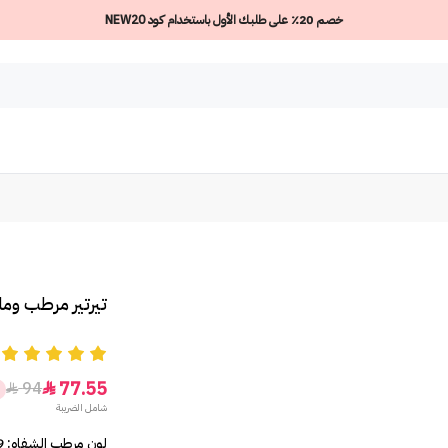
خصم 20٪ على طلبك الأول باستخدام كود NEW20
تيرتير مرطب ومل
5
77.55
94


شامل الضريبة
لون مرطب الشفاه: 09 Salmon Syrup