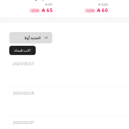
87
120


65
60


-25%
-50%
اكتب تقيمك
2025/05/17
2025/02/18
2025/02/07