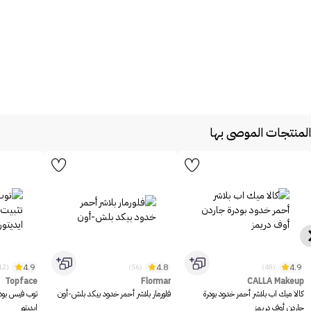
المنتجات الموصى بها
4.9
4.8
4.9
(1312)
(56)
(48)
Topface
Flormar
CALLA Makeup
كالا ميك اب بلاشر أحمر خدود بودرة
فلورمار بلاشر أحمر خدود بيكد بلش-أون
توب فيس بود
جاردن أوف دريمز
ايديتور