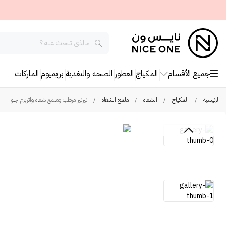
جميع الأقسام
المكياج
العطور
الصحة والتغذية
بريميوم
الماركات
الرئيسية
/
المكياج
/
الشفاه
/
ملمع الشفاه
/
تيرتير مرطب وملمع شفاه واتريزم جلو