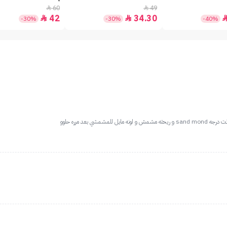
60
49


42
34.30


-30%
-30%
-40%
ي بعد مرره حلوو